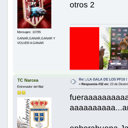
otros 2
Mensajes: 10785
GANAR,GANAR,GANAR Y
VOLVER A GANAR
Re: ¡ LA GALA DE LOS PF10 !
TC Narcea
«
Respuesta #32 en:
23 de Diciem
Entrenador del filial
fueraaaaaaaa
aaaaaaaaaa...ama