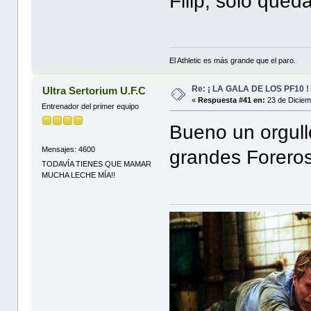
Filip, sólo qued
El Athletic es más grande que el paro.
Re: ¡ LA GALA DE LOS PF10 !
Ultra Sertorium U.F.C
«
Respuesta #41 en:
23 de Diciem
Entrenador del primer equipo
Bueno un orgull
Mensajes: 4600
grandes Foreros
TODAVÍA TIENES QUE MAMAR
MUCHA LECHE MÍA!!