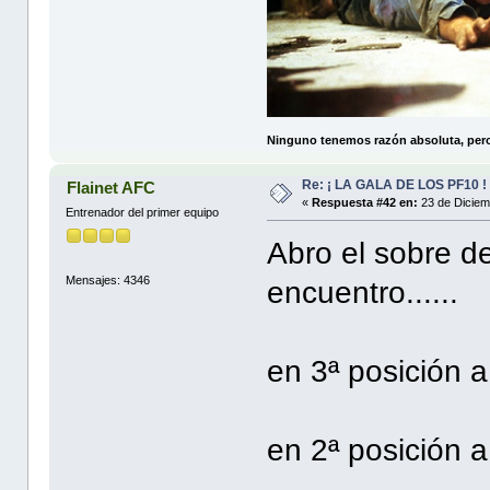
Ninguno tenemos razón absoluta, pero
Re: ¡ LA GALA DE LOS PF10 !
Flainet AFC
«
Respuesta #42 en:
23 de Diciem
Entrenador del primer equipo
Abro el sobre d
Mensajes: 4346
encuentro......
en 3ª posición 
en 2ª posición 