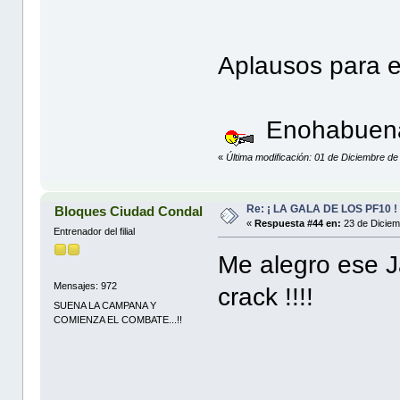
Aplausos para 
Enohabuena
«
Última modificación: 01 de Diciembre de
Re: ¡ LA GALA DE LOS PF10 !
Bloques Ciudad Condal
«
Respuesta #44 en:
23 de Diciem
Entrenador del filial
Me alegro ese J
Mensajes: 972
crack !!!!
SUENA LA CAMPANA Y
COMIENZA EL COMBATE...!!