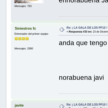
enhorabuena Javi
Mensajes: 763
Re: ¡ LA GALA DE LOS PF10 !
Siniestros fc
«
Respuesta #33 en:
23 de Diciem
Entrenador del primer equipo
anda que tengo y
Mensajes: 2990
norabuena javi
Re: ¡ LA GALA DE LOS PF10 !
javite