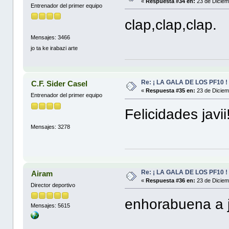
«
Respuesta #34 en:
23 de Diciem
Entrenador del primer equipo
clap,clap,clap.
Mensajes: 3466
jo ta ke irabazi arte
Re: ¡ LA GALA DE LOS PF10 !
C.F. Sider Casel
«
Respuesta #35 en:
23 de Diciem
Entrenador del primer equipo
Felicidades javii!
Mensajes: 3278
Re: ¡ LA GALA DE LOS PF10 !
Airam
«
Respuesta #36 en:
23 de Diciem
Director deportivo
enhorabuena a j
Mensajes: 5615