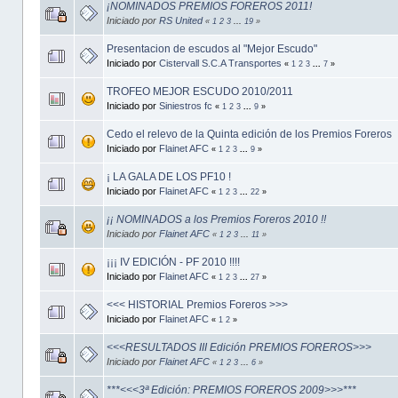
¡NOMINADOS PREMIOS FOREROS 2011!
Iniciado por
RS United
«
1
2
3
...
19
»
Presentacion de escudos al "Mejor Escudo"
Iniciado por
Cistervall S.C.A Transportes
«
1
2
3
...
7
»
TROFEO MEJOR ESCUDO 2010/2011
Iniciado por
Siniestros fc
«
1
2
3
...
9
»
Cedo el relevo de la Quinta edición de los Premios Foreros
Iniciado por
Flainet AFC
«
1
2
3
...
9
»
¡ LA GALA DE LOS PF10 !
Iniciado por
Flainet AFC
«
1
2
3
...
22
»
¡¡ NOMINADOS a los Premios Foreros 2010 !!
Iniciado por
Flainet AFC
«
1
2
3
...
11
»
¡¡¡ IV EDICIÓN - PF 2010 !!!!
Iniciado por
Flainet AFC
«
1
2
3
...
27
»
<<< HISTORIAL Premios Foreros >>>
Iniciado por
Flainet AFC
«
1
2
»
<<<RESULTADOS III Edición PREMIOS FOREROS>>>
Iniciado por
Flainet AFC
«
1
2
3
...
6
»
***<<<3ª Edición: PREMIOS FOREROS 2009>>>***