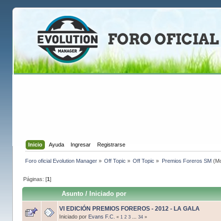
Inicio
Ayuda
Ingresar
Registrarse
Foro oficial Evolution Manager
»
Off Topic
»
Off Topic
»
Premios Foreros SM
(Mo
Páginas: [
1
]
Asunto
/
Iniciado por
VI EDICIÓN PREMIOS FOREROS - 2012 - LA GALA
Iniciado por
Evans F.C.
«
1
2
3
...
34
»