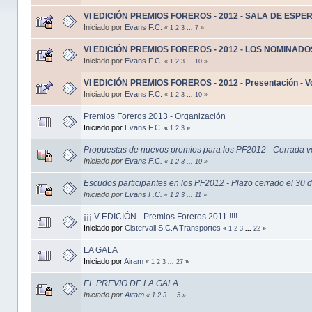
VI EDICIÓN PREMIOS FOREROS - 2012 - SALA DE ESPE
Iniciado por
Evans F.C.
«
1
2
3
...
7
»
VI EDICIÓN PREMIOS FOREROS - 2012 - LOS NOMINADO
Iniciado por
Evans F.C.
«
1
2
3
...
10
»
VI EDICIÓN PREMIOS FOREROS - 2012 - Presentación - Vo
Iniciado por
Evans F.C.
«
1
2
3
...
10
»
Premios Foreros 2013 - Organización
Iniciado por
Evans F.C.
«
1
2
3
»
Propuestas de nuevos premios para los PF2012 - Cerrada v
Iniciado por
Evans F.C.
«
1
2
3
...
10
»
Escudos participantes en los PF2012 - Plazo cerrado el 30
Iniciado por
Evans F.C.
«
1
2
3
...
11
»
¡¡¡ V EDICIÓN - Premios Foreros 2011 !!!!
Iniciado por
Cistervall S.C.A Transportes
«
1
2
3
...
22
»
LA GALA
Iniciado por
Airam
«
1
2
3
...
27
»
EL PREVIO DE LA GALA
Iniciado por
Airam
«
1
2
3
...
5
»