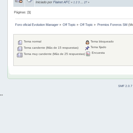
Iniciado por
Flainet AFC
«
1
2
3
...
27
»
Páginas: [
1
]
Foro oficial Evolution Manager
»
Off Topic
»
Off Topic
»
Premios Foreros SM
(Mo
Tema normal
Tema bloqueado
Tema fijado
Tema candente (Más de 15 respuestas)
Encuesta
Tema muy candente (Más de 25 respuestas)
SMF 2.0.7
**