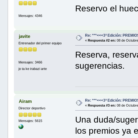
Reservo el huec
Mensajes: 4346
Re: ***<<<3ª Edición: PREM
javite
«
Respuesta #2 en:
08 de Octubre
Entrenador del primer equipo
Reserva, reserv
Mensajes: 3466
sugerencias.
jo ta ke irabazi arte
Re: ***<<<3ª Edición: PREM
Airam
«
Respuesta #3 en:
08 de Octubre
Director deportivo
Una duda/sugere
Mensajes: 5615
los premios ya 