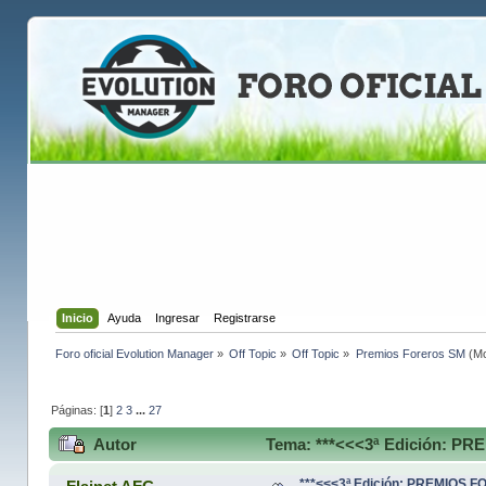
Inicio
Ayuda
Ingresar
Registrarse
Foro oficial Evolution Manager
»
Off Topic
»
Off Topic
»
Premios Foreros SM
(Mo
Páginas: [
1
]
2
3
...
27
Autor
Tema: ***<<<3ª Edición: PR
***<<<3ª Edición: PREMIOS 