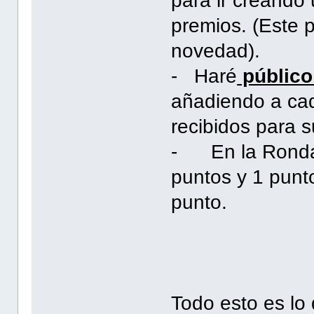
para ir creando 
premios. (Este p
novedad).
- Haré
público 
añadiendo a ca
recibidos para s
- En la Ronda 
puntos y 1 punt
punto.
Todo esto es lo