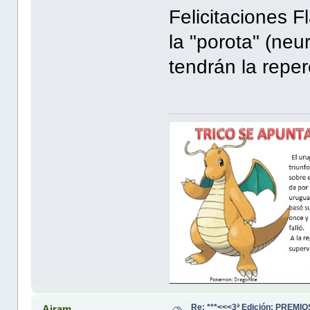
Felicitaciones Fl
la "porota" (neu
tendrán la repe
Re: ***<<<3ª Edición: PREM
Airam