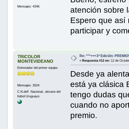
Mensajes: 4346
atención sobre l
Espero que así 
participar y com
Re: ***<<<3ª Edición: PREM
TRICOLOR
MONTEVIDEANO
«
Respuesta #12 en:
12 de Octubr
Entrenador del primer equipo
Desde ya alentar
está ya clásica
Mensajes: 3024
C.N.deF. Nacional...decano del
tengo dudas que 
futbol Uruguayo
cuando no apor
premio.