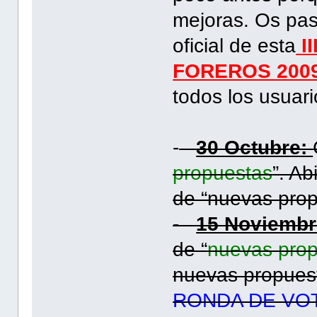
mejoras. Os pas
oficial de esta
II
FOREROS 200
todos los usuari
-
30 Octubre:
propuestas
”. Ab
de “nuevas prop
-
15 Noviemb
de “
nuevas pro
nuevas propues
RONDA DE VO