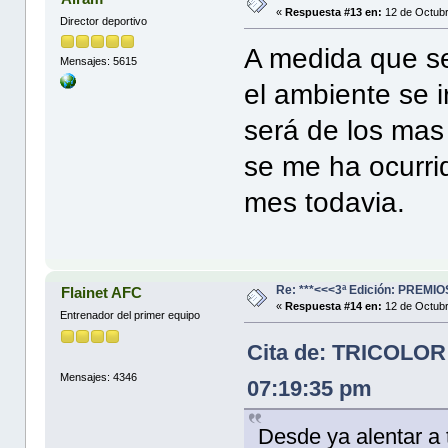
«
Respuesta #13 en:
12 de Octubr
Director deportivo
A medida que se
Mensajes: 5615
el ambiente se 
será de los mas
se me ha ocurr
mes todavia.
Re: ***<<<3ª Edición: PREM
Flainet AFC
«
Respuesta #14 en:
12 de Octubr
Entrenador del primer equipo
Cita de: TRICOLOR
Mensajes: 4346
07:19:35 pm
Desde ya alentar a t