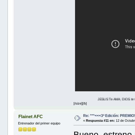
JESUS Te AMA, DIOS te Quiere, entonces
[/size][/b]
Re: ***<<<3ª Edición: PREM
Flainet AFC
«
Respuesta #11 en:
12 de Octubr
Entrenador del primer equipo
Bueno, estreno 