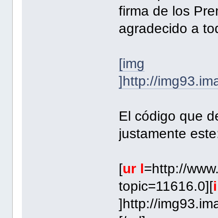
firma de los Pr
agradecido a tod
[img
]http://img93.i
El código que d
justamente este
[
ur l
=http://www
topic=11616.0][
]http://img93.i