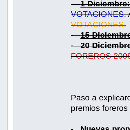
-
1 Diciembre:
VOTACIONES
.
VOTACIONES.
-
15 Diciembr
-
20 Diciembr
FOREROS 2009
Paso a explicar
premios foreros
-
Nuevas prop