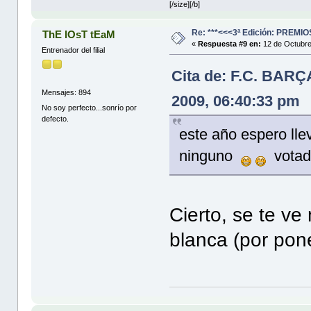
[/size][/b]
Re: ***<<<3ª Edición: PREM
ThE lOsT tEaM
«
Respuesta #9 en:
12 de Octubre
Entrenador del filial
Cita de: F.C. BAR
Mensajes: 894
2009, 06:40:33 pm
No soy perfecto...sonrío por
defecto.
este año espero lle
ninguno
votad
Cierto, se te v
blanca (por pone