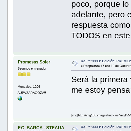
poco, porque lo
adelante, pero 
respuesta como 
TODOS en este 
Re: ***<<<3ª Edición: PREM
Promesas Soler
«
Respuesta #7 en:
12 de Octubre
Segundo entrenador
Será la primera 
Mensajes: 1206
me estoy pens
AUPA ZARAGOZA!!
[img]http://img155.imageshack.us/img155/
Re: ***<<<3ª Edición: PREM
F.C. BARÇA - STEAUA