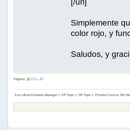
[/url]
Simplemente qui
color rojo, y fu
Saludos, y grac
Páginas: [
1
]
2
3
...
27
Foro oficial Evolution Manager
»
Off Topic
»
Off Topic
»
Premios Foreros SM
(Mo