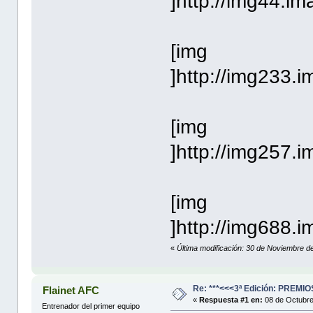
]http://img44.i
[img
]http://img233.
[img
]http://img257.
[img
]http://img688.
«
Última modificación: 30 de Noviembre d
Re: ***<<<3ª Edición: PREM
Flainet AFC
«
Respuesta #1 en:
08 de Octubre
Entrenador del primer equipo