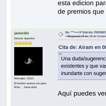
esta edicion par
de premios que 
Re: ***<<<3ª Edición: PREM
javiurdin
«
Respuesta #4 en:
08 de Octubre
Director deportivo
Cita de: Airam en 
Una duda/sugerenci
existentes y que va
inundarte con suger
Mensajes: 23113
El hombre avanza con paso
firme .... hacia atrás
Aquí puedes ver