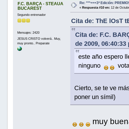
Re: ***<<<3ª Edición: PREM
F.C. BARÇA - STEAUA
BUCAREST
«
Respuesta #10 en:
12 de Octubr
Segundo entrenador
Cita de: ThE lOsT 
Mensajes: 2420
Cita de: F.C. BA
JESUS CRISTO volverá.. Muy,
de 2009, 06:40:33
muy pronto.. Preparate
este año espero l
ninguno
vota
Cierto, se te ve má
poner un símil)
muy buen