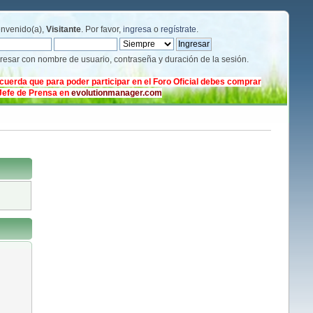
envenido(a),
Visitante
. Por favor,
ingresa
o
regístrate
.
gresar con nombre de usuario, contraseña y duración de la sesión.
cuerda que para poder participar en el Foro Oficial debes comprar
 Jefe de Prensa en
evolutionmanager.com