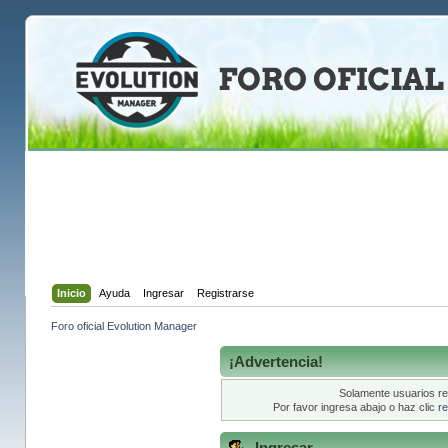
Inicio
Ayuda
Ingresar
Registrarse
Foro oficial Evolution Manager
¡Advertencia!
Solamente usuarios re
Por favor ingresa abajo o haz clic
re
Ingresar