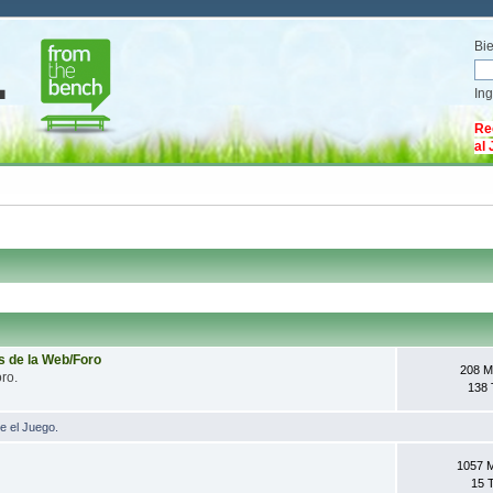
Bi
In
Re
al
 de la Web/Foro
208 M
oro.
138
e el Juego.
1057 
15 