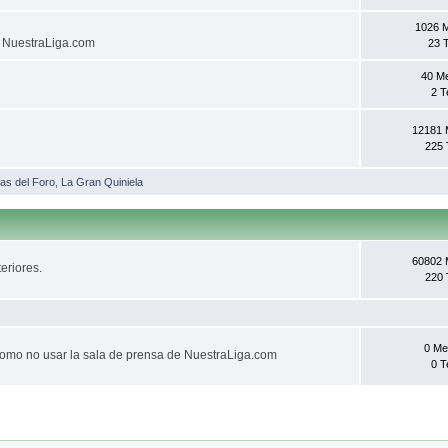
1026 
e NuestraLiga.com
23 
40 M
2 
12181 
225
as del Foro
,
La Gran Quiniela
60802 
eriores.
220
0 Me
omo no usar la sala de prensa de NuestraLiga.com
0 