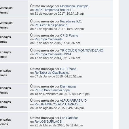
Último mensaje
por
Marihuana Balompié
Mensajes
en
Re:IX Temporada Broker L...
Temas
en 31 de Agosto de 2017, 10:14:15 am
Último mensaje
por
Pecadores F.C.
Mensajes
en
Re:A ver si es posible a...
Temas
en 31 de Agosto de 2017, 10:50:29 pm
Último mensaje
por
CF El Puerto
ensajes
en
Re:Copa Camarada
Temas
en 07 de Abril de 2016, 09:41:36 am
Último mensaje
por
TRICOLOR MONTEVIDEANO
ensajes
en
Re:Copa Camarada 13/14
Temas
en 17 de Abril de 2014, 07:17:56 am
Último mensaje
por
C.F. Tizona
ensajes
en
Re:Tabla de Clasificació...
Temas
en 07 de Junio de 2018, 04:25:51 pm
Último mensaje
por
Diamantina
ensajes
en
Re:En Breve nueva copa.
Temas
en 18 de Noviembre de 2016, 04:44:13 pm
Último mensaje
por
ALPUJARRAS U.D
ensajes
en
Re:LIGAMIGOS ALPUJARRAS ...
Temas
en 28 de Agosto de 2015, 04:46:46 pm
Último mensaje
por
Los Parleños
ensajes
en
Re:LOS BURLAOS
Temas
en 21 de Marzo de 2016, 09:11:44 pm