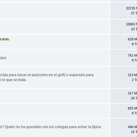
33725 
37 
15863 
10 
icano.
628 M
8 
761 M
ejos
8 
cida para hacer el par(como en el golf) o superarla para
313 M
lo que se trata.
2 
317 M
29 
825 M
8 
o? Quién no ha quedado con los colegas para echar la típica
446 M
15 