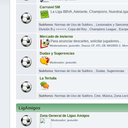
Carrusel SM
La Liga BBVA, Adelante, Champions, NuestraLiga...
Subforos
:
Normas de Uso de Subforo.
,
Lesionados y Sanciona
División B y ++++++
,
Copa del Rey
,
Champions League
,
Europ
Mercado de invierno
Para anunciar descartes, solicitar jugadores...
Moderadores:
javiurdin
,
Drazzz CF
,
ATL.DE MADRID 2
,
Mon
Dudas y Sugerencias
Moderador:
javiurdin
Subforos
:
Normas de Uso de Subforo.
,
Dudas
,
Sugerencias
La Tertulia
Subforos
:
Normas de Uso de Subforo
,
Cine
,
Música
,
Zona Lect
LigAmigos
Zona General de Ligas Amigos
Moderador:
javiurdin