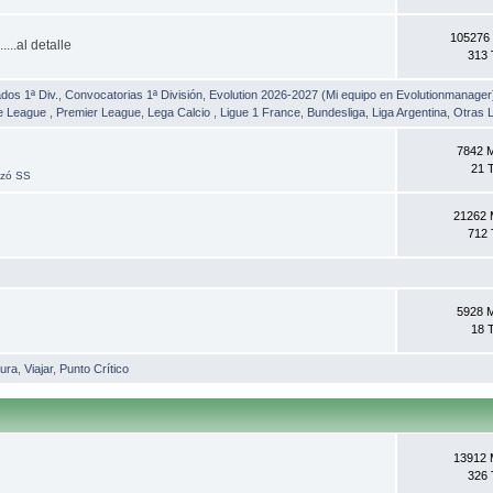
105276
..al detalle
313
dos 1ª Div.
,
Convocatorias 1ª División
,
Evolution 2026-2027 (Mi equipo en Evolutionmanager
e League
,
Premier League
,
Lega Calcio
,
Ligue 1 France
,
Bundesliga
,
Liga Argentina
,
Otras L
7842 
21 
zó SS
21262 
712
5928 
18 
ura
,
Viajar
,
Punto Crítico
13912 
326