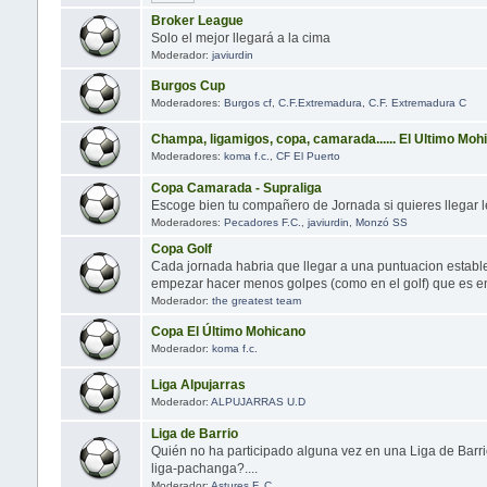
Broker League
Solo el mejor llegará a la cima
Moderador:
javiurdin
Burgos Cup
Moderadores:
Burgos cf
,
C.F.Extremadura
,
C.F. Extremadura C
Champa, ligamigos, copa, camarada...... El Ultimo Moh
Moderadores:
koma f.c.
,
CF El Puerto
Copa Camarada - Supraliga
Escoge bien tu compañero de Jornada si quieres llegar l
Moderadores:
Pecadores F.C.
,
javiurdin
,
Monzó SS
Copa Golf
Cada jornada habria que llegar a una puntuacion estable
empezar hacer menos golpes (como en el golf) que es en 
Moderador:
the greatest team
Copa El Último Mohicano
Moderador:
koma f.c.
Liga Alpujarras
Moderador:
ALPUJARRAS U.D
Liga de Barrio
Quién no ha participado alguna vez en una Liga de Barri
liga-pachanga?....
Moderador:
Astures F. C.