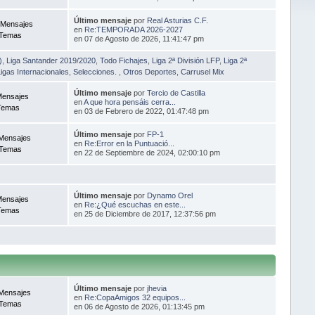
Último mensaje
por
Real Asturias C.F.
 Mensajes
en
Re:TEMPORADA 2026-2027
 Temas
en 07 de Agosto de 2026, 11:41:47 pm
)
,
Liga Santander 2019/2020
,
Todo Fichajes
,
Liga 2ª División LFP
,
Liga 2ª
igas Internacionales
,
Selecciones.
,
Otros Deportes
,
Carrusel Mix
Último mensaje
por
Tercio de Castilla
Mensajes
en
A que hora pensáis cerra...
Temas
en 03 de Febrero de 2022, 01:47:48 pm
Último mensaje
por
FP-1
Mensajes
en
Re:Error en la Puntuació...
 Temas
en 22 de Septiembre de 2024, 02:00:10 pm
Último mensaje
por
Dynamo Orel
Mensajes
en
Re:¿Qué escuchas en este...
Temas
en 25 de Diciembre de 2017, 12:37:56 pm
Último mensaje
por
jhevia
Mensajes
en
Re:CopaAmigos 32 equipos...
 Temas
en 06 de Agosto de 2026, 01:13:45 pm