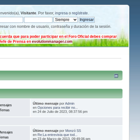
envenido(a),
Visitante
. Por favor,
ingresa
o
regístrate
.
gresar con nombre de usuario, contraseña y duración de la sesión.
cuerda que para poder participar en el Foro Oficial debes comprar
 Jefe de Prensa en
evolutionmanager.com
Último mensaje
por
Admin
ensajes
en
Opciones para recibir no...
 Temas
en 24 de Julio de 2023, 08:37:56 pm
Último mensaje
por
Monzó SS
Mensajes
en
Re:La entrevista que tod...
Temas
en 23 de Marzo de 2013, 09:49:06 pm