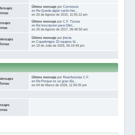
Último mensaje
por
Correosos
Mensajes
en
Re:Queda algún varón het...
Temas
en 26 de Agosto de 2015, 11:55:12 pm
Último mensaje
por
C.F. Tizona
ensajes
en
Re:Inscripcion para Olim...
Temas
en 26 de Agosto de 2017, 06:46:50 am
Último mensaje
por
jhevia
Mensajes
en
CopaAmigos 32 equipos Id...
 Temas
en 19 de Julio de 2026, 06:19:49 pm
Último mensaje
por
Real Asturias C.F.
Mensajes
en
Re:Porque es un gran día...
 Temas
en 04 de Marzo de 2026, 11:59:35 pm
nsajes
Temas