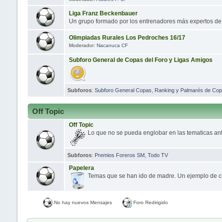
Liga Franz Beckenbauer
Un grupo formado por los entrenadores más expertos d
Olimpiadas Rurales Los Pedroches 16/17
Moderador:
Nacanuca CF
Subforo General de Copas del Foro y Ligas Amigos
Subforos
:
Subforo General Copas
,
Ranking y Palmarés de Cop
Off Topic
Off Topic
Lo que no se pueda englobar en las tematicas ant
Subforos
:
Premios Foreros SM
,
Todo TV
Papelera
Temas que se han ido de madre. Un ejemplo de c
No hay nuevos Mensajes
Foro Redirigido