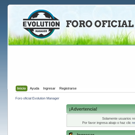
Inicio
Ayuda
Ingresar
Registrarse
Foro oficial Evolution Manager
¡Advertencia!
Solamente usuarios re
Por favor ingresa abajo o haz clic
re
Ingresar