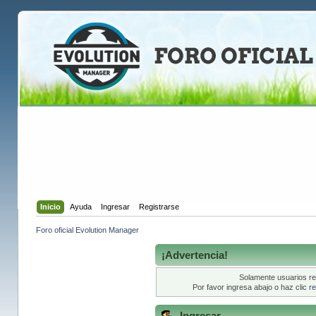
Inicio
Ayuda
Ingresar
Registrarse
Foro oficial Evolution Manager
¡Advertencia!
Solamente usuarios re
Por favor ingresa abajo o haz clic
re
Ingresar