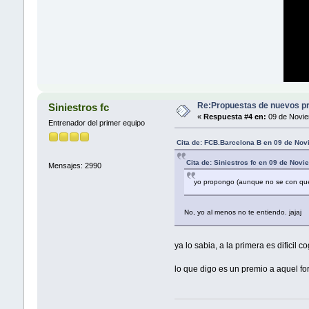
Re:Propuestas de nuevos pr
Siniestros fc
«
Respuesta #4 en:
09 de Novie
Entrenador del primer equipo
Cita de: FCB.Barcelona B en 09 de No
Cita de: Siniestros fc en 09 de Nov
Mensajes: 2990
yo propongo (aunque no se con que 
No, yo al menos no te entiendo. jajaj
ya lo sabia, a la primera es dificil 
lo que digo es un premio a aquel fo