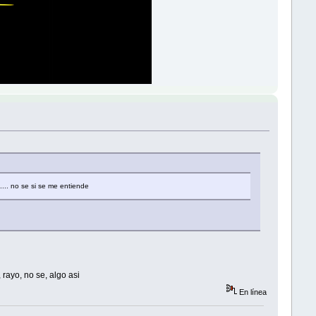
... no se si se me entiende
rayo, no se, algo asi
En línea