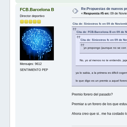
Re:Propuestas de nuevos pr
FCB.Barcelona B
«
Respuesta #5 en:
09 de Novie
Director deportivo
Cita de: Siniestros fc en 09 de Noviem
Cita de: FCB.Barcelona B en 09 de 
Cita de: Siniestros fc en 09 de 
yo propongo (aunque no se con q
No, yo al menos no te entiendo. jaja
Mensajes: 9612
SENTIMIENTO PEP
ya lo sabia, a la primera es dificil coge
lo que digo es un premio a aquel forer
Premio forero del pasado?
Premiar a un forero de los que est
Ahora creo que si.. me ha costado l