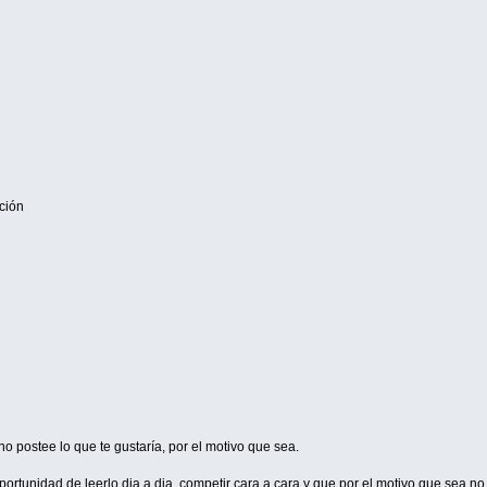
ción
o postee lo que te gustaría, por el motivo que sea.
 oportunidad de leerlo dia a dia, competir cara a cara y que por el motivo que sea 