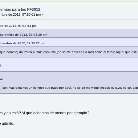
emios para los PF2012
mbre de 2012, 07:50:01 pm »
bre de 2012, 07:48:53 pm
Noviembre de 2012, 07:44:28 pm
Noviembre de 2012, 07:39:27 pm
ue nombre) un trofeo a titulo postumo (no se me entienda a mal) como el forero aquel que estub
j
rme.
o (con mas o menos un tiempo) que paso por aqui, no se se me viene imposible, rayo, no se, alg
uvo y no está? Al que echamos de menos por ejemplo?
o admito.