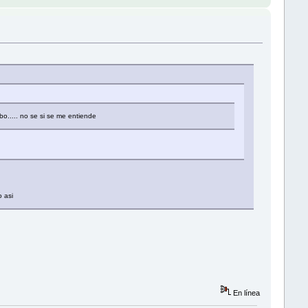
o..... no se si se me entiende
o asi
En línea