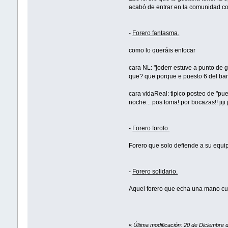
acabó de entrar en la comunidad co
-
Forero fantasma.
como lo queráis enfocar
cara NL: "joderr estuve a punto de ga
que? que porque e puesto 6 del barç
cara vidaReal: tipico posteo de "p
noche... pos toma! por bocazas!! jiji 
-
Forero forofo.
Forero que solo defiende a su equip
-
Forero solidario.
Aquel forero que echa una mano cu
«
Última modificación: 20 de Diciembre