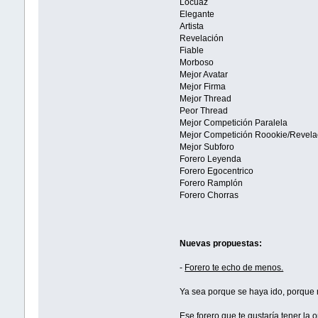
Locuaz
Elegante
Artista
Revelación
Fiable
Morboso
Mejor Avatar
Mejor Firma
Mejor Thread
Peor Thread
Mejor Competición Paralela
Mejor Competición Roookie/Revela
Mejor Subforo
Forero Leyenda
Forero Egocentrico
Forero Ramplón
Forero Chorras
Nuevas propuestas:
-
Forero te echo de menos.
Ya sea porque se haya ido, porque n
Ese forero que te gustaría tener la