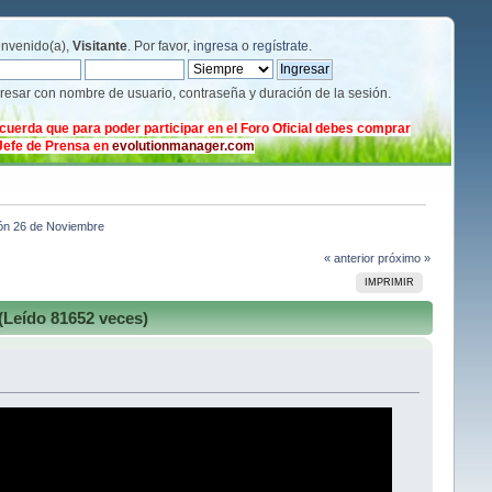
envenido(a),
Visitante
. Por favor,
ingresa
o
regístrate
.
gresar con nombre de usuario, contraseña y duración de la sesión.
cuerda que para poder participar en el Foro Oficial debes comprar
 Jefe de Prensa en
evolutionmanager.com
ión 26 de Noviembre
« anterior
próximo »
IMPRIMIR
(Leído 81652 veces)