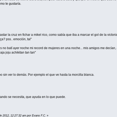
mo te gustaría.
star la cruz en fichar a mikel rico, como sabía que iba a marcar el gol de la victoria
a? pss.. emoción, tal"
ues no batí ayer noche mi record de mujeres en una noche... mis amigos me decían
jaja joju achikitan tan tan"
o sin ver lo demás. Por ejemplo el que ve hasta la morcilla blanca.
ando se necesita, que ayuda en lo que puede.
 de 2012, 12:27:32 am por Evans F.C.
»