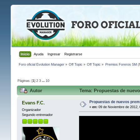
Inicio
Ayuda
Ingresar
Registrarse
Foro oficial Evolution Manager
»
Off Topic
»
Off Topic
»
Premios Foreros SM
(
Páginas: [
1
]
2
3
...
10
Autor
Tema: Propuestas de nuevos
Propuestas de nuevos premi
Evans F.C.
«
en:
09 de Noviembre de 2012, 
Organizador
Segundo entrenador