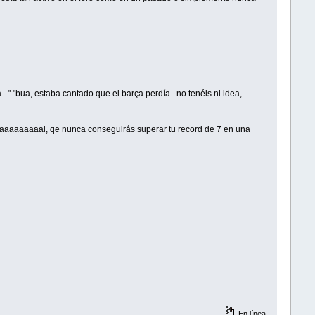
..." "bua, estaba cantado que el barça perdía.. no tenéis ni idea,
, aaaaaaaaai, qe nunca conseguirás superar tu record de 7 en una
En línea