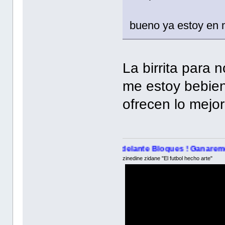
bueno ya estoy en m
La birrita para
me estoy bebiend
ofrecen lo mej
¡ Adelante Bloques ! Ganaremos esta bata
zinedine zidane "El futbol hecho arte"