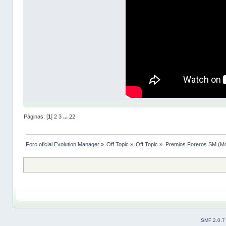
Páginas: [
1
]
2
3
...
22
Foro oficial Evolution Manager
»
Off Topic
»
Off Topic
»
Premios Foreros SM
(Mo
SMF 2.0.7