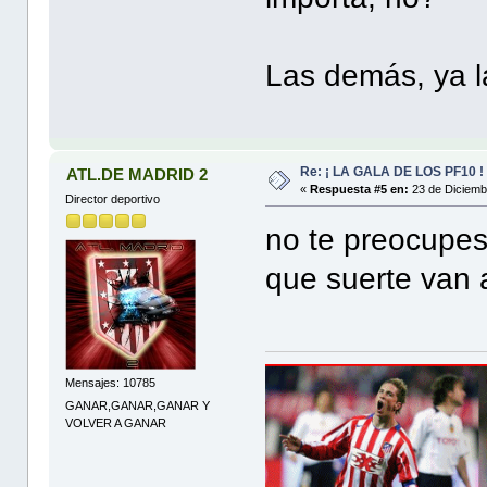
Las demás, ya l
Re: ¡ LA GALA DE LOS PF10 !
ATL.DE MADRID 2
«
Respuesta #5 en:
23 de Diciemb
Director deportivo
no te preocupes
que suerte van 
Mensajes: 10785
GANAR,GANAR,GANAR Y
VOLVER A GANAR