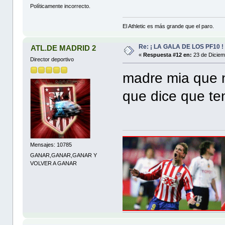
Políticamente incorrecto.
El Athletic es más grande que el paro.
Re: ¡ LA GALA DE LOS PF10 !
ATL.DE MADRID 2
«
Respuesta #12 en:
23 de Diciem
Director deportivo
madre mia que n
que dice que ten
Mensajes: 10785
GANAR,GANAR,GANAR Y
VOLVER A GANAR