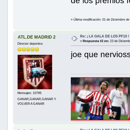
de los premios f
«
Última modificación: 01 de Diciembre de
Re: ¡ LA GALA DE LOS PF10 !
ATL.DE MADRID 2
«
Respuesta #2 en:
23 de Diciemb
Director deportivo
joe que nervios
Mensajes: 10785
GANAR,GANAR,GANAR Y
VOLVER A GANAR