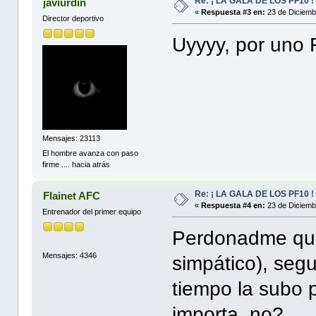
Re: ¡ LA GALA DE LOS PF10 !
javiurdin
«
Respuesta #3 en:
23 de Diciemb
Director deportivo
Uyyyy, por uno F
Mensajes: 23113
El hombre avanza con paso
firme .... hacia atrás
Re: ¡ LA GALA DE LOS PF10 !
Flainet AFC
«
Respuesta #4 en:
23 de Diciemb
Entrenador del primer equipo
Perdonadme que 
Mensajes: 4346
simpático), seg
tiempo la subo p
importa, no?