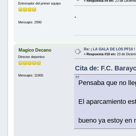
«
Respuesta #9 en:
23 de Diciemb
Entrenador del primer equipo
.
Mensajes: 2990
Re: ¡ LA GALA DE LOS PF10 !
Magico Decano
«
Respuesta #10 en:
23 de Diciem
Director deportivo
Cita de: F.C. Baray
Mensajes: 11900
Pensaba que no lleg
El aparcamiento est
bueno ya estoy en m