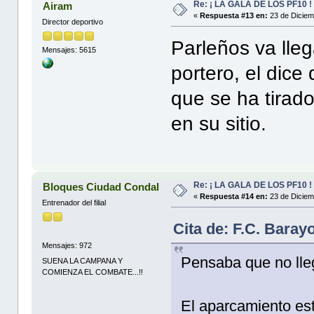
Re: ¡ LA GALA DE LOS PF10 !
Airam
«
Respuesta #13 en:
23 de Diciem
Director deportivo
Parleños va lle
Mensajes: 5615
portero, el dice
que se ha tirado
en su sitio.
Re: ¡ LA GALA DE LOS PF10 !
Bloques Ciudad Condal
«
Respuesta #14 en:
23 de Diciem
Entrenador del filial
Cita de: F.C. Baray
Mensajes: 972
Pensaba que no lleg
SUENA LA CAMPANA Y
COMIENZA EL COMBATE...!!
El aparcamiento est