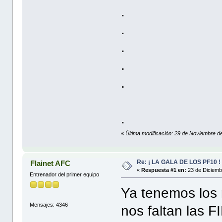
.
.
.
.
.
.
«
Última modificación: 29 de Noviembre de
Re: ¡ LA GALA DE LOS PF10 !
Flainet AFC
«
Respuesta #1 en:
23 de Diciemb
Entrenador del primer equipo
Ya tenemos los n
Mensajes: 4346
nos faltan las 