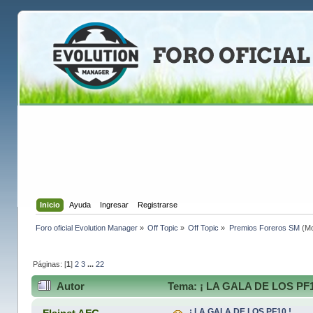
Inicio
Ayuda
Ingresar
Registrarse
Foro oficial Evolution Manager
»
Off Topic
»
Off Topic
»
Premios Foreros SM
(Mo
Páginas: [
1
]
2
3
...
22
Autor
Tema: ¡ LA GALA DE LOS PF10
¡ LA GALA DE LOS PF10 !