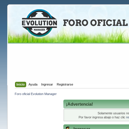
Inicio
Ayuda
Ingresar
Registrarse
Foro oficial Evolution Manager
¡Advertencia!
Solamente usuarios re
Por favor ingresa abajo o haz clic
re
Ingresar