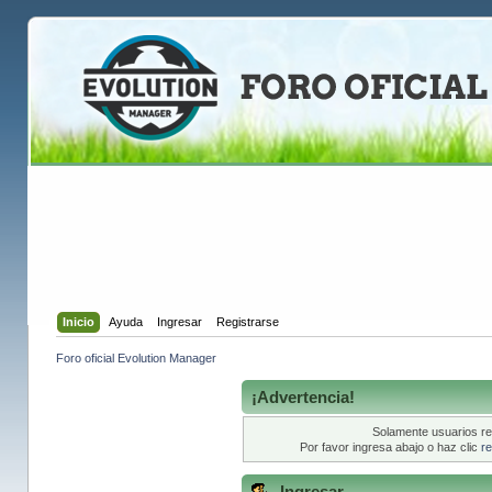
Inicio
Ayuda
Ingresar
Registrarse
Foro oficial Evolution Manager
¡Advertencia!
Solamente usuarios re
Por favor ingresa abajo o haz clic
re
Ingresar