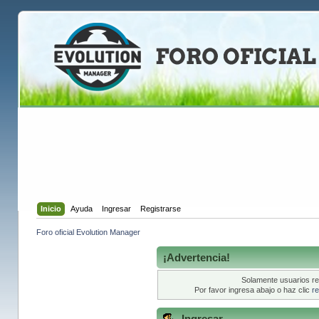
Inicio
Ayuda
Ingresar
Registrarse
Foro oficial Evolution Manager
¡Advertencia!
Solamente usuarios re
Por favor ingresa abajo o haz clic
re
Ingresar