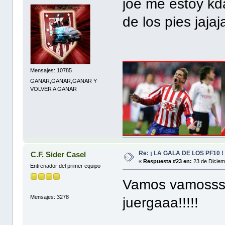
joe me estoy kd
de los pies jajaj
Mensajes: 10785
GANAR,GANAR,GANAR Y
VOLVER A GANAR
Re: ¡ LA GALA DE LOS PF10 !
C.F. Sider Casel
«
Respuesta #23 en:
23 de Diciem
Entrenador del primer equipo
Vamos vamosss 
Mensajes: 3278
juergaaa!!!!!