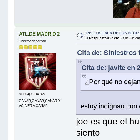
Re: ¡ LA GALA DE LOS PF10 !
ATL.DE MADRID 2
«
Respuesta #27 en:
23 de Diciem
Director deportivo
Cita de: Siniestros
Cita de: javite en
¿Por qué no dejan
Mensajes: 10785
GANAR,GANAR,GANAR Y
estoy indignao con 
VOLVER A GANAR
joe es que el hu
siento