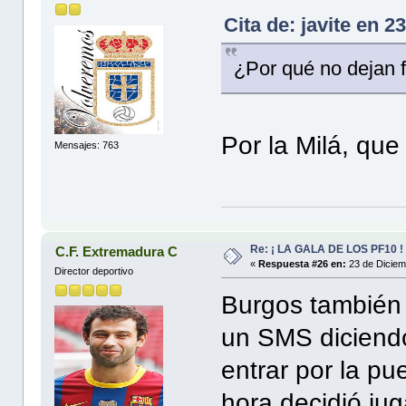
Cita de: javite en 
¿Por qué no dejan 
Por la Milá, que
Mensajes: 763
Re: ¡ LA GALA DE LOS PF10 !
C.F. Extremadura C
«
Respuesta #26 en:
23 de Diciem
Director deportivo
Burgos también
un SMS diciendo
entrar por la pu
hora decidió jug