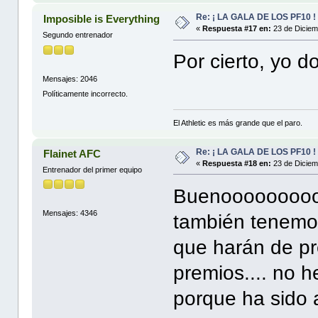
Re: ¡ LA GALA DE LOS PF10 !
Imposible is Everything
«
Respuesta #17 en:
23 de Diciem
Segundo entrenador
Por cierto, yo 
Mensajes: 2046
Políticamente incorrecto.
El Athletic es más grande que el paro.
Re: ¡ LA GALA DE LOS PF10 !
Flainet AFC
«
Respuesta #18 en:
23 de Diciem
Entrenador del primer equipo
Buenooooooooo..
Mensajes: 4346
también tenemos
que harán de p
premios.... no 
porque ha sido a