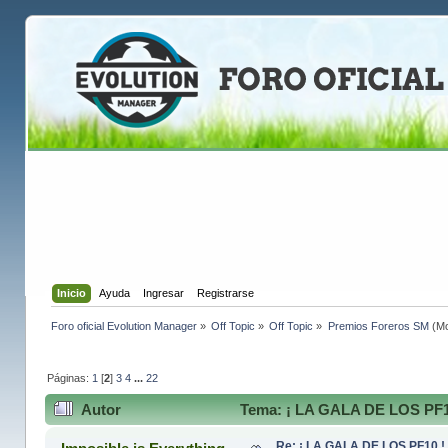
Inicio
Ayuda
Ingresar
Registrarse
Foro oficial Evolution Manager
»
Off Topic
»
Off Topic
»
Premios Foreros SM
(Mo
Páginas:
1
[
2
]
3
4
...
22
Autor
Tema: ¡ LA GALA DE LOS PF10
Re: ¡ LA GALA DE LOS PF10 !