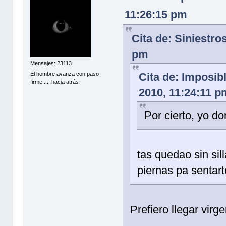
11:26:15 pm
Cita de: Siniestro
pm
Mensajes: 23113
El hombre avanza con paso
Cita de: Imposib
firme .... hacia atrás
2010, 11:24:11 p
Por cierto, yo d
tas quedao sin sil
piernas pa sentart
Prefiero llegar virg