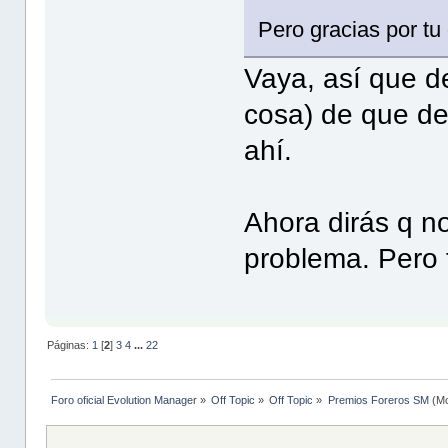
Pero gracias por tu 
Vaya, así que de
cosa) de que de
ahí.
Ahora dirás q no
problema. Pero 
Páginas:
1
[
2
]
3
4
...
22
Foro oficial Evolution Manager
»
Off Topic
»
Off Topic
»
Premios Foreros SM
(Mo