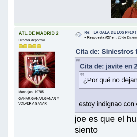
Re: ¡ LA GALA DE LOS PF10 !
ATL.DE MADRID 2
«
Respuesta #27 en:
23 de Diciem
Director deportivo
Cita de: Siniestros
Cita de: javite en
¿Por qué no dejan
Mensajes: 10785
GANAR,GANAR,GANAR Y
estoy indignao con 
VOLVER A GANAR
joe es que el hu
siento