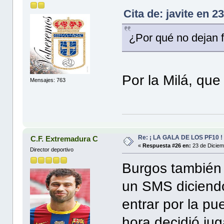
Cita de: javite en 
¿Por qué no dejan 
Por la Milá, que
Mensajes: 763
Re: ¡ LA GALA DE LOS PF10 !
C.F. Extremadura C
«
Respuesta #26 en:
23 de Diciem
Director deportivo
Burgos también
un SMS diciendo
entrar por la pu
hora decidió jug