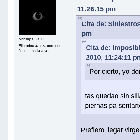
11:26:15 pm
Cita de: Siniestro
pm
Mensajes: 23113
El hombre avanza con paso
Cita de: Imposib
firme .... hacia atrás
2010, 11:24:11 p
Por cierto, yo d
tas quedao sin sil
piernas pa sentart
Prefiero llegar virg