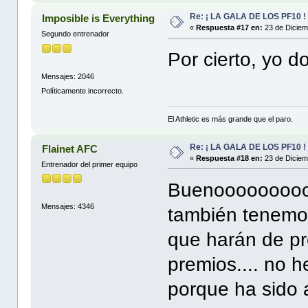
Re: ¡ LA GALA DE LOS PF10 !
Imposible is Everything
«
Respuesta #17 en:
23 de Diciem
Segundo entrenador
Por cierto, yo 
Mensajes: 2046
Políticamente incorrecto.
El Athletic es más grande que el paro.
Re: ¡ LA GALA DE LOS PF10 !
Flainet AFC
«
Respuesta #18 en:
23 de Diciem
Entrenador del primer equipo
Buenooooooooo..
Mensajes: 4346
también tenemos
que harán de p
premios.... no 
porque ha sido a