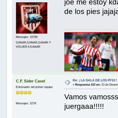
joe me estoy kd
de los pies jajaj
Mensajes: 10785
GANAR,GANAR,GANAR Y
VOLVER A GANAR
Re: ¡ LA GALA DE LOS PF10 !
C.F. Sider Casel
«
Respuesta #23 en:
23 de Diciem
Entrenador del primer equipo
Vamos vamosss 
Mensajes: 3278
juergaaa!!!!!