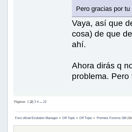
Pero gracias por tu 
Vaya, así que de
cosa) de que de
ahí.
Ahora dirás q no
problema. Pero 
Páginas:
1
[
2
]
3
4
...
22
Foro oficial Evolution Manager
»
Off Topic
»
Off Topic
»
Premios Foreros SM
(Mo