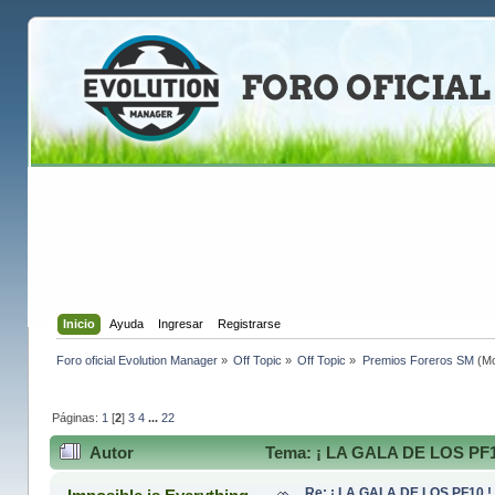
Inicio
Ayuda
Ingresar
Registrarse
Foro oficial Evolution Manager
»
Off Topic
»
Off Topic
»
Premios Foreros SM
(Mo
Páginas:
1
[
2
]
3
4
...
22
Autor
Tema: ¡ LA GALA DE LOS PF10
Re: ¡ LA GALA DE LOS PF10 !