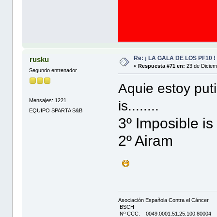
Re: ¡ LA GALA DE LOS PF10 !
rusku
«
Respuesta #71 en:
23 de Diciem
Segundo entrenador
Aquie estoy puti
Mensajes: 1221
is........
EQUIPO SPARTA S&B
3º Imposible is
2º Airam
Asociación Española Contra el Cáncer
BSCH
Nº CCC. 0049.0001.51.25.100.80004