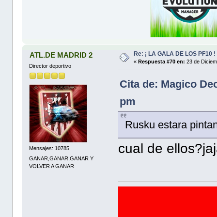
Re: ¡ LA GALA DE LOS PF10 !
ATL.DE MADRID 2
«
Respuesta #70 en:
23 de Diciem
Director deportivo
Cita de: Magico De
pm
Rusku estara pintan
cual de ellos?jaj
Mensajes: 10785
GANAR,GANAR,GANAR Y
VOLVER A GANAR