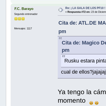
Re: ¡ LA GALA DE LOS PF10 !
F.C. Barayo
«
Respuesta #72 en:
23 de Diciem
Segundo entrenador
Cita de: ATL.DE MA
Mensajes: 1117
pm
Cita de: Magico D
pm
Rusku estara pinta
cual de ellos?jajajaj
Ya tengo la cám
momento