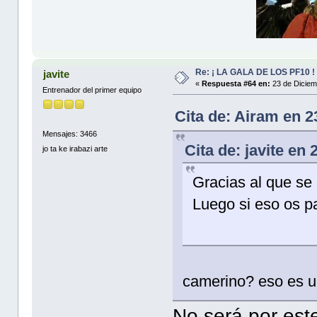
Re: ¡ LA GALA DE LOS PF10 !
javite
«
Respuesta #64 en:
23 de Diciem
Entrenador del primer equipo
Cita de: Airam en 
Mensajes: 3466
Cita de: javite en
jo ta ke irabazi arte
Gracias al que se
Luego si eso os p
camerino? eso es 
No será por este