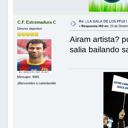
Re: ¡ LA GALA DE LOS PF10 !
C.F. Extremadura C
«
Respuesta #63 en:
23 de Diciem
Director deportivo
Airam artista? p
salia bailando sa
Mensajes: 9965
¡Bienvenidos a catetolandia!