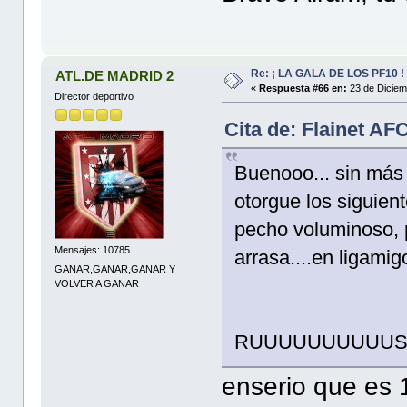
Re: ¡ LA GALA DE LOS PF10 !
ATL.DE MADRID 2
«
Respuesta #66 en:
23 de Diciem
Director deportivo
Cita de: Flainet AF
Buenooo... sin más
otorgue los siguient
pecho voluminoso, 
Mensajes: 10785
arrasa....en ligamigo
GANAR,GANAR,GANAR Y
VOLVER A GANAR
RUUUUUUUUUUSK
enserio que es 