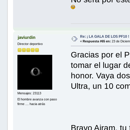
Re: ¡ LA GALA DE LOS PF10 !
javiurdin
«
Respuesta #65 en:
23 de Diciem
Director deportivo
Gracias por el 
tomar el lugar 
honor. Vaya do
Ultra, un 10 co
Mensajes: 23113
El hombre avanza con paso
firme .... hacia atrás
Bravo Airam, tu