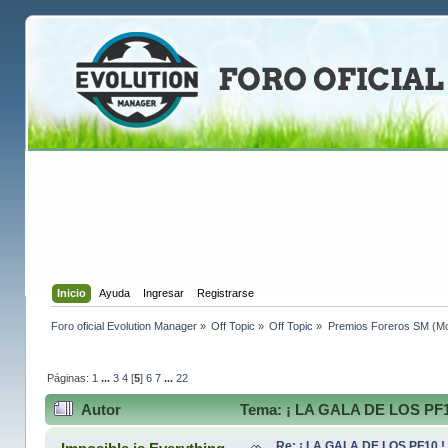
Inicio
Ayuda
Ingresar
Registrarse
Foro oficial Evolution Manager
»
Off Topic
»
Off Topic
»
Premios Foreros SM
(Mo
Páginas:
1
...
3
4
[
5
]
6
7
...
22
Autor
Tema: ¡ LA GALA DE LOS PF10
Re: ¡ LA GALA DE LOS PF10 !