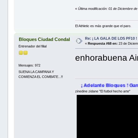
«
Última modificación: 01 de Diciembre de
El Athletic es más grande que el paro.
Re: ¡ LA GALA DE LOS PF10 !
Bloques Ciudad Condal
«
Respuesta #68 en:
23 de Diciem
Entrenador del filial
enhorabuena Air
Mensajes: 972
SUENA LA CAMPANA Y
COMIENZA EL COMBATE...!!
¡ Adelante Bloques ! Ganaremos esta
zinedine zidane "El futbol hecho arte"