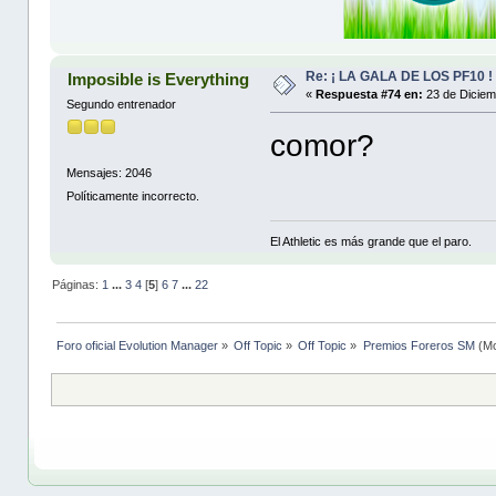
Re: ¡ LA GALA DE LOS PF10 !
Imposible is Everything
«
Respuesta #74 en:
23 de Diciem
Segundo entrenador
comor?
Mensajes: 2046
Políticamente incorrecto.
El Athletic es más grande que el paro.
Páginas:
1
...
3
4
[
5
]
6
7
...
22
Foro oficial Evolution Manager
»
Off Topic
»
Off Topic
»
Premios Foreros SM
(Mo