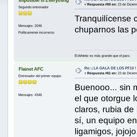
Imposible is Everything
«
Respuesta #60 en:
23 de Diciem
Segundo entrenador
Tranquilícense
Mensajes: 2046
chuparnos las po
Políticamente incorrecto.
El Athletic es más grande que el paro.
Re: ¡ LA GALA DE LOS PF10 !
Flainet AFC
«
Respuesta #61 en:
23 de Diciem
Entrenador del primer equipo
Buenooo... sin
Mensajes: 4346
el que otorgue l
claros, rubia d
sí, un equipo e
ligamigos, jojojo.