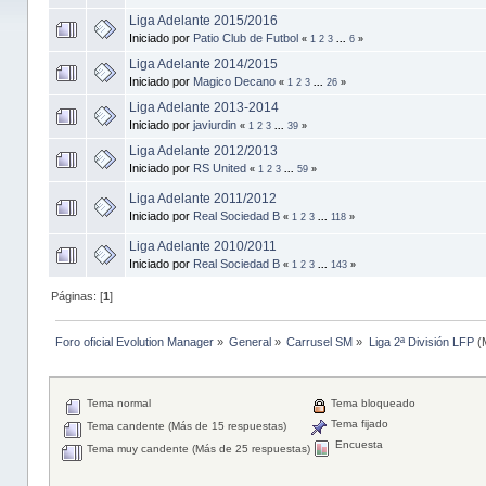
Liga Adelante 2015/2016
Iniciado por
Patio Club de Futbol
«
1
2
3
...
6
»
Liga Adelante 2014/2015
Iniciado por
Magico Decano
«
1
2
3
...
26
»
Liga Adelante 2013-2014
Iniciado por
javiurdin
«
1
2
3
...
39
»
Liga Adelante 2012/2013
Iniciado por
RS United
«
1
2
3
...
59
»
Liga Adelante 2011/2012
Iniciado por
Real Sociedad B
«
1
2
3
...
118
»
Liga Adelante 2010/2011
Iniciado por
Real Sociedad B
«
1
2
3
...
143
»
Páginas: [
1
]
Foro oficial Evolution Manager
»
General
»
Carrusel SM
»
Liga 2ª División LFP
(
Tema normal
Tema bloqueado
Tema fijado
Tema candente (Más de 15 respuestas)
Encuesta
Tema muy candente (Más de 25 respuestas)