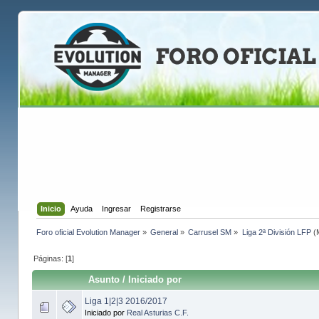
Inicio
Ayuda
Ingresar
Registrarse
Foro oficial Evolution Manager
»
General
»
Carrusel SM
»
Liga 2ª División LFP
(
Páginas: [
1
]
Asunto
/
Iniciado por
Liga 1|2|3 2016/2017
Iniciado por
Real Asturias C.F.