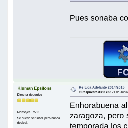
Pues sonaba co
Re:Liga Adelante 2014/2015
Kluman Epsilons
«
Respuesta #383 en:
21 de Junio
Director deportivo
Enhorabuena al 
Mensajes: 7582
zaragoza, pero 
Se puede ser infiel, pero nunca
desleal.
temporada los c