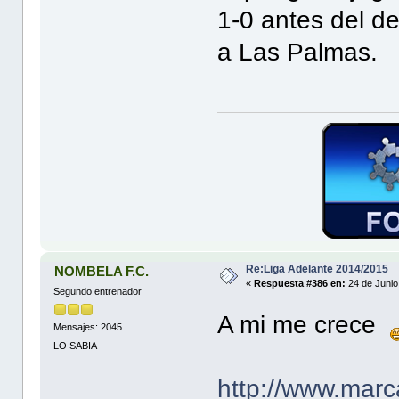
1-0 antes del d
a Las Palmas.
Re:Liga Adelante 2014/2015
NOMBELA F.C.
«
Respuesta #386 en:
24 de Junio
Segundo entrenador
A mi me crece
Mensajes: 2045
LO SABIA
http://www.mar