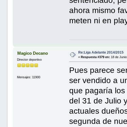
sentenciado, pe
ahora mismo fav
meten ni en pla
Re:Liga Adelante 2014/2015
Magico Decano
«
Respuesta #379 en:
18 de Junio
Director deportivo
Pues parece ser
Mensajes: 11900
ser vendido a u
que pagaría los
del 31 de Julio 
actuales dueños
segunda de nue