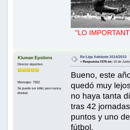
"LO IMPORTANT
Re:Liga Adelante 2014/2015
Kluman Epsilons
«
Respuesta #376 en:
15 de Junio
Director deportivo
Bueno, este añ
Mensajes: 7582
quedó muy lejos
Se puede ser infiel, pero nunca
desleal.
no haya tanta d
tras 42 jornada
puntos y uno des
fútbol.