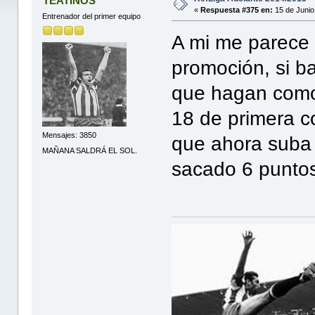
TEATINOS
«
Respuesta #375 en:
15 de Junio
Entrenador del primer equipo
A mi me parece 
promoción, si b
que hagan como
18 de primera c
Mensajes: 3850
que ahora suba a
MAÑANA SALDRÁ EL SOL.
sacado 6 puntos