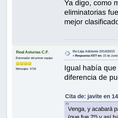
Ya digo, como m
eliminatorias fu
mejor clasificad
Re:Liga Adelante 2014/2015
Real Asturias C.F.
«
Respuesta #377 en:
15 de Junio
Entrenador del primer equipo
Igual había que
Mensajes: 4726
diferencia de p
Cita de: javite en 
Venga, y acabará p
(que fue 7º) y así 