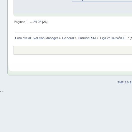
Páginas:
1
...
24
25
[
26
]
Foro oficial Evolution Manager
»
General
»
Carrusel SM
»
Liga 2ª División LFP
(
SMF 2.0.7
**