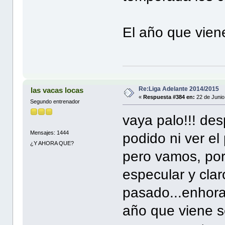
El año que viene
Re:Liga Adelante 2014/2015
las vacas locas
«
Respuesta #384 en:
22 de Junio
Segundo entrenador
vaya palo!!! des
Mensajes: 1444
podido ni ver el
¿Y AHORA QUE?
pero vamos, por 
especular y cla
pasado...enhora
año que viene s