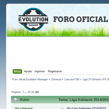
Inicio
Ayuda
Ingresar
Registrarse
Foro oficial Evolution Manager
»
General
»
Carrusel SM
»
Liga 2ª División LFP
(
Páginas:
1
...
24
25
[
26
]
Autor
Tema: Liga Adelante 2014/201
Re:Liga Adelante 2014/2015