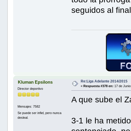
seguidos al fin
Re:Liga Adelante 2014/2015
Kluman Epsilons
«
Respuesta #378 en:
17 de Junio
Director deportivo
A que sube el 
Mensajes: 7582
Se puede ser infiel, pero nunca
desleal.
3-1 le ha metid