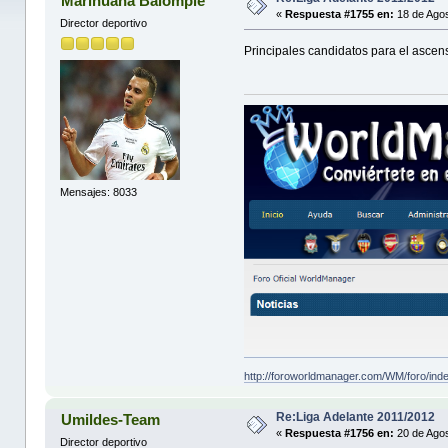
Marihuana Balompié
«
Respuesta #1755 en:
18 de Agos
Director deportivo
Principales candidatos para el ascenso
Mensajes: 8033
http://foroworldmanager.com/WM/foro/ind
Re:Liga Adelante 2011/2012
Umildes-Team
«
Respuesta #1756 en:
20 de Agos
Director deportivo