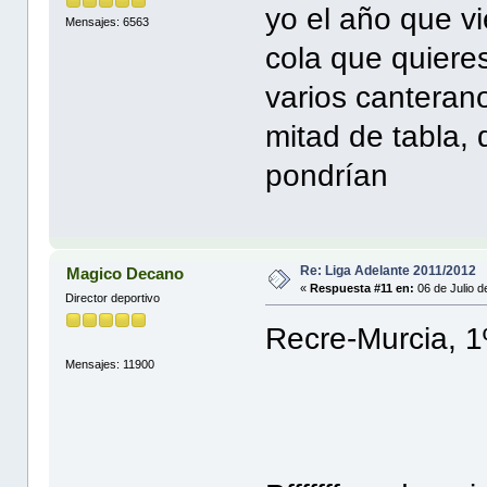
yo el año que v
Mensajes: 6563
cola que quiere
varios canteran
mitad de tabla,
pondrían
Re: Liga Adelante 2011/2012
Magico Decano
«
Respuesta #11 en:
06 de Julio d
Director deportivo
Recre-Murcia, 1º
Mensajes: 11900