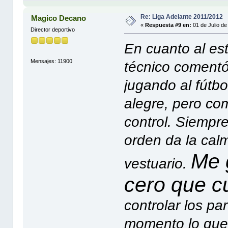
Re: Liga Adelante 2011/2012
Magico Decano
«
Respuesta #9 en:
01 de Julio de
Director deportivo
En cuanto al est
Mensajes: 11900
técnico comentó
jugando al fútbo
alegre, pero co
control. Siempre
orden da la cal
Me 
vestuario.
cero que c
controlar los pa
momento lo que t