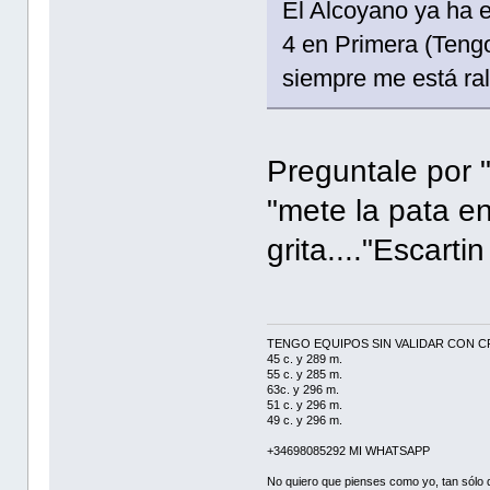
El Alcoyano ya ha 
4 en Primera (Teng
siempre me está ral
Preguntale por "
"mete la pata en
grita...."Escarti
TENGO EQUIPOS SIN VALIDAR CON C
45 c. y 289 m.
55 c. y 285 m.
63c. y 296 m.
51 c. y 296 m.
49 c. y 296 m.
+34698085292 MI WHATSAPP
No quiero que pienses como yo, tan sólo q