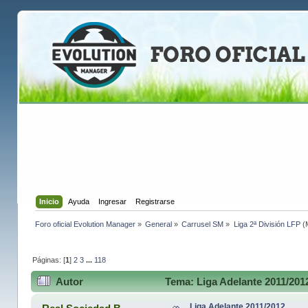
Inicio
Ayuda
Ingresar
Registrarse
Foro oficial Evolution Manager
»
General
»
Carrusel SM
»
Liga 2ª División LFP
(
Páginas: [
1
]
2
3
...
118
Autor
Tema: Liga Adelante 2011/201
Liga Adelante 2011/2012