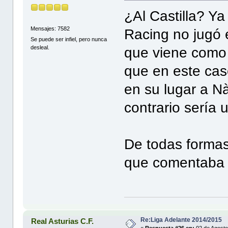
¿Al Castilla? Ya
Mensajes: 7582
Racing no jugó 
Se puede ser infiel, pero nunca
desleal.
que viene como
que en este cas
en su lugar a N
contrario sería
De todas formas
que comentaba e
Re:Liga Adelante 2014/2015
Real Asturias C.F.