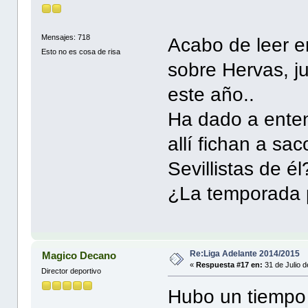
Mensajes: 718
Acabo de leer e
Esto no es cosa de risa
sobre Hervas, j
este año..
Ha dado a enten
allí fichan a sa
Sevillistas de él
¿La temporada 
Re:Liga Adelante 2014/2015
Magico Decano
«
Respuesta #17 en:
31 de Julio 
Director deportivo
Hubo un tiempo