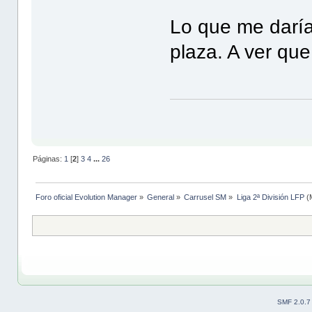
Lo que me daría
plaza. A ver que
Páginas:
1
[
2
]
3
4
...
26
Foro oficial Evolution Manager
»
General
»
Carrusel SM
»
Liga 2ª División LFP
(
SMF 2.0.7