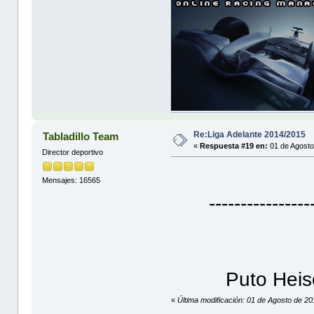
Re:Liga Adelante 2014/2015
Tabladillo Team
«
Respuesta #19 en:
01 de Agosto
Director deportivo
Mensajes: 16565
----------------
Puto Heis
«
Última modificación: 01 de Agosto de 20