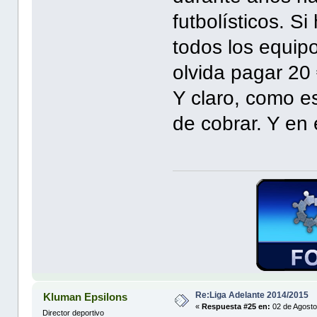
futbolísticos. S
todos los equip
olvida pagar 20 
Y claro, como e
de cobrar. Y en 
Re:Liga Adelante 2014/2015
Kluman Epsilons
«
Respuesta #25 en:
02 de Agosto
Director deportivo