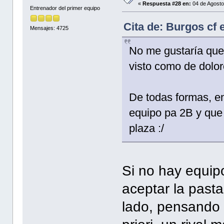
«
Respuesta #28 en:
04 de Agosto
Entrenador del primer equipo
Cita de: Burgos cf 
Mensajes: 4725
No me gustaría que
visto como de dolor
De todas formas, e
equipo pa 2B y que e
plaza :/
Si no hay equip
aceptar la past
lado, pensando 