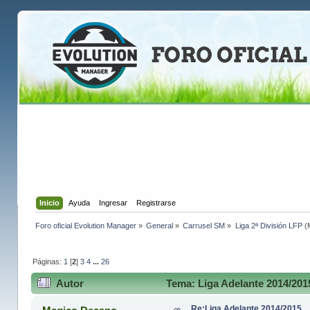
Inicio
Ayuda
Ingresar
Registrarse
Foro oficial Evolution Manager
»
General
»
Carrusel SM
»
Liga 2ª División LFP
(
Páginas:
1
[
2
]
3
4
...
26
Autor
Tema: Liga Adelante 2014/201
Re:Liga Adelante 2014/2015