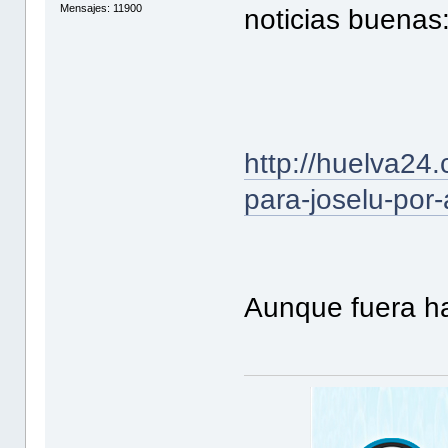
Mensajes: 11900
noticias buenas
http://huelva24
para-joselu-por
Aunque fuera ha