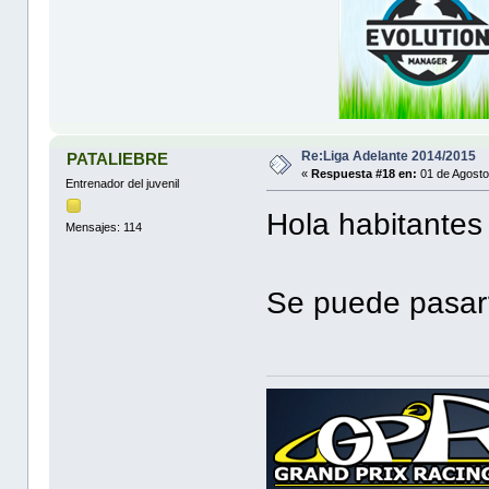
Re:Liga Adelante 2014/2015
PATALIEBRE
«
Respuesta #18 en:
01 de Agosto
Entrenador del juvenil
Hola habitantes 
Mensajes: 114
Se puede pasa