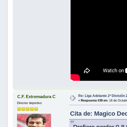
Re: Liga Adelante 2ª División
C.F. Extremadura C
«
Respuesta #39 en:
16 de Octubr
Director deportivo
Cita de: Magico De