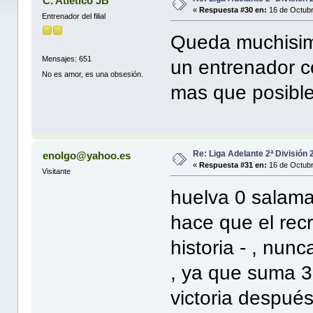
C. Atletico JB
«
Respuesta #30 en:
16 de Octubr
Entrenador del filial
Queda muchisima
Mensajes: 651
un entrenador c
No es amor, es una obsesión.
mas que posible
Re: Liga Adelante 2ª División
enolgo@yahoo.es
«
Respuesta #31 en:
16 de Octubr
Visitante
huelva 0 salaman
hace que el rec
historia - , nu
, ya que suma 3
victoria despué