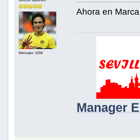
Ahora en Marca 
Mensajes: 6258
Manager E