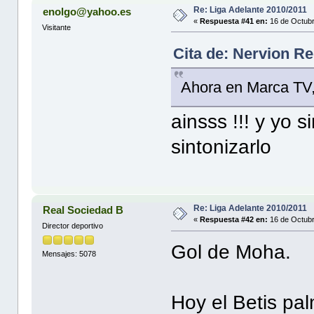
Re: Liga Adelante 2010/2011
enolgo@yahoo.es
«
Respuesta #41 en:
16 de Octubr
Visitante
Cita de: Nervion R
Ahora en Marca TV,
ainsss !!! y yo 
sintonizarlo
Re: Liga Adelante 2010/2011
Real Sociedad B
«
Respuesta #42 en:
16 de Octubr
Director deportivo
Gol de Moha. 
Mensajes: 5078
Hoy el Betis pal