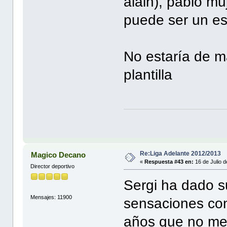
alain), pablo m
puede ser un es
No estaría de m
plantilla
Re:Liga Adelante 2012/2013
Magico Decano
«
Respuesta #43 en:
16 de Julio 
Director deportivo
Sergi ha dado s
Mensajes: 11900
sensaciones con
años que no me 