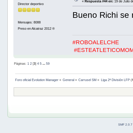
«
Respuesta #44 en:
19 de Julio 
Director deportivo
Bueno Richi se 
Mensajes: 8088
Preso en Alcatraz 2012 ®
#ROBOALELCHE
#ESTEATLETICOMO
Páginas:
1
2
[
3
]
4
5
...
59
Foro oficial Evolution Manager
»
General
»
Carrusel SM
»
Liga 2ª División LFP
(
SMF 2.0.7