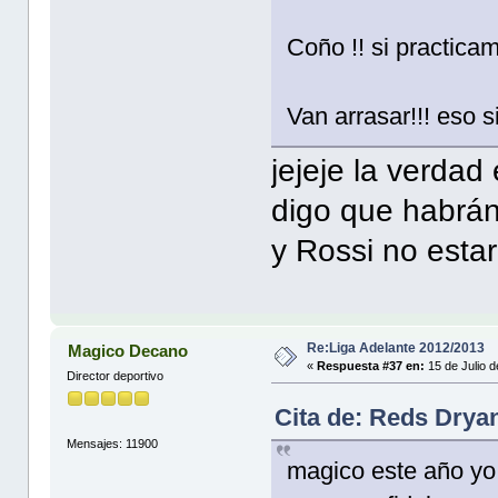
Coño !! si practica
Van arrasar!!! eso s
jejeje la verdad
digo que habrán
y Rossi no esta
Re:Liga Adelante 2012/2013
Magico Decano
«
Respuesta #37 en:
15 de Julio 
Director deportivo
Cita de: Reds Dryan
Mensajes: 11900
magico este año yo