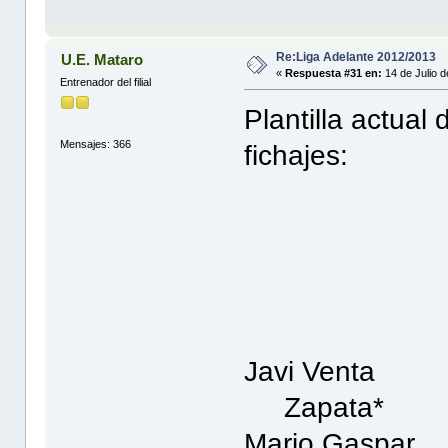
Re:Liga Adelante 2012/2013
U.E. Mataro
«
Respuesta #31 en:
14 de Julio 
Entrenador del filial
Plantilla actual d
Mensajes: 366
fichajes:
Die
Jorg
Jua
Javi V
Zapata* J
Mario 