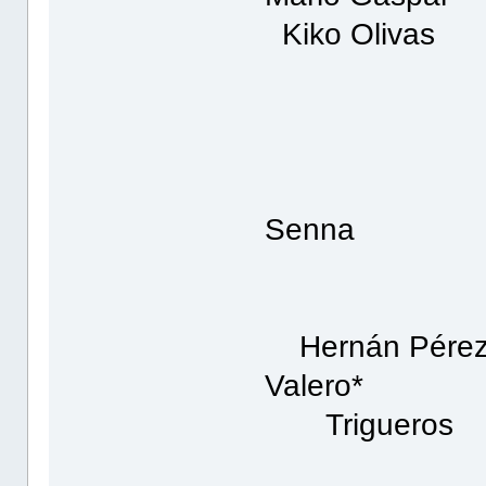
Kiko Olivas
Cat
B
Senna
To
Hernán
Valer
Trigu
Cam