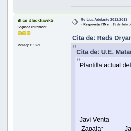
Re:Liga Adelante 2012/2013
illice BlackhawkS
«
Respuesta #35 en:
15 de Julio 
Segundo entrenador
Cita de: Reds Dryan
Mensajes: 1829
Cita de: U.E. Mata
Plantilla actual del
Dieg
Jorg
Juan
Javi V
Zapata* Jau