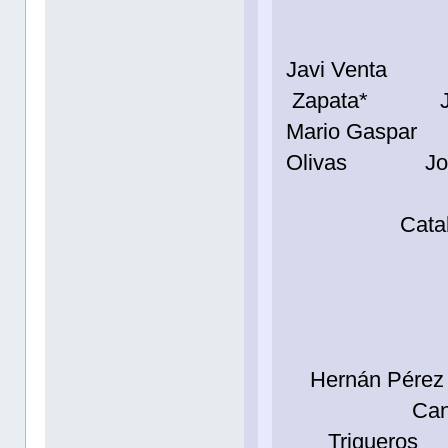
Jua
Javi V
Zapata* Ja
Mario G
Olivas Joan
Catal
Bru
Tor
Hernán 
Can
Trigu