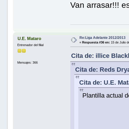
Van arrasar!!! e
Re:Liga Adelante 2012/2013
U.E. Mataro
«
Respuesta #36 en:
15 de Julio 
Entrenador del filial
Cita de: illice Bla
Mensajes: 366
Cita de: Reds Dry
Cita de: U.E. Ma
Plantilla actual d
Die
Jorg