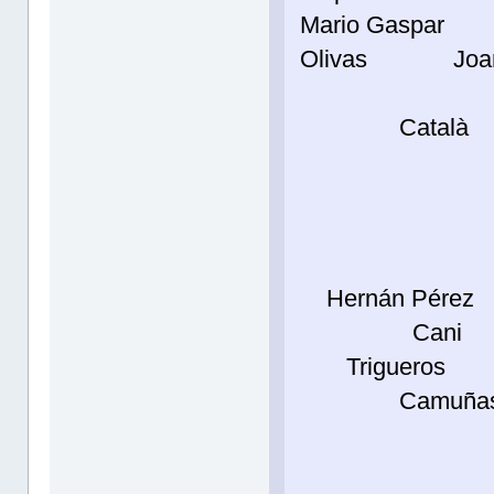
Mario G
Olivas Joan 
Català
Bru
Tor
Hernán 
Cani
Trigu
Camuña
U