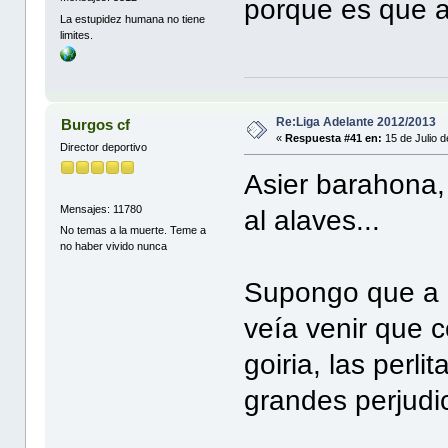
porque es que a 
La estupidez humana no tiene
limites.
Re:Liga Adelante 2012/2013
Burgos cf
«
Respuesta #41 en:
15 de Julio d
Director deportivo
Asier barahona, 
Mensajes: 11780
al alaves...
No temas a la muerte. Teme a
no haber vivido nunca
Supongo que a c
veía venir que c
goiria, las perl
grandes perjudic