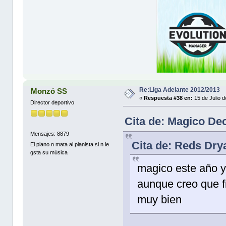
Re:Liga Adelante 2012/2013
Monzó SS
«
Respuesta #38 en:
15 de Julio 
Director deportivo
Cita de: Magico Dec
Mensajes: 8879
Cita de: Reds Dry
El piano n mata al pianista si n le
gsta su música
magico este año y
aunque creo que f
muy bien