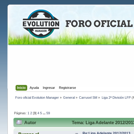
Inicio
Ayuda
Ingresar
Registrarse
Foro oficial Evolution Manager
»
General
»
Carrusel SM
»
Liga 2ª División LFP
(
Páginas:
1
2
[
3
]
4
5
...
59
Autor
Tema: Liga Adelante 2012/201
Re:Liga Adelante 2012/2013