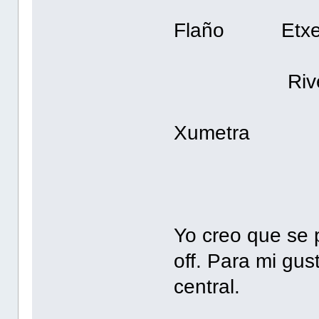
Ma
Flaño Etxe
Rivera 
Xumetra J
Pow
Yo creo que se 
off. Para mi gus
central.