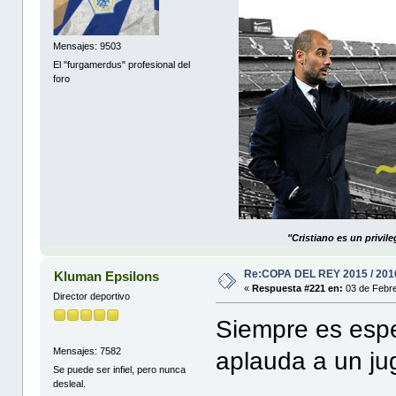
Mensajes: 9503
El "furgamerdus" profesional del
foro
"Cristiano es un privil
Re:COPA DEL REY 2015 / 201
Kluman Epsilons
«
Respuesta #221 en:
03 de Febre
Director deportivo
Siempre es espe
Mensajes: 7582
aplauda a un ju
Se puede ser infiel, pero nunca
desleal.