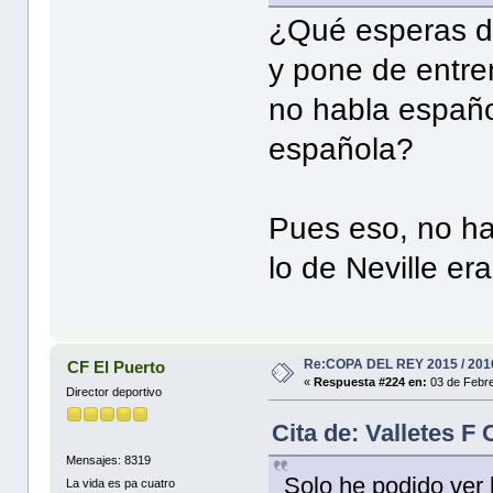
¿Qué esperas de
y pone de entre
no habla españo
española?
Pues eso, no ha
lo de Neville er
Re:COPA DEL REY 2015 / 201
CF El Puerto
«
Respuesta #224 en:
03 de Febre
Director deportivo
Cita de: Valletes F
Mensajes: 8319
Solo he podido ver 
La vida es pa cuatro