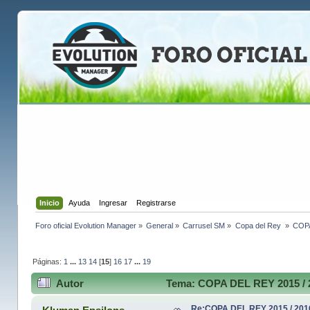
Inicio
Ayuda
Ingresar
Registrarse
Foro oficial Evolution Manager
»
General
»
Carrusel SM
»
Copa del Rey 
»
COPA
Páginas:
1
...
13
14
[
15
]
16
17
...
19
Autor
Tema: COPA DEL REY 2015 / 2
Re:COPA DEL REY 2015 / 201