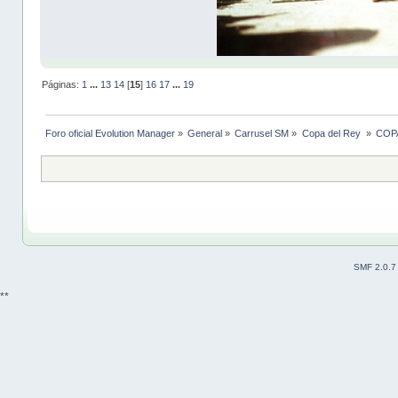
Páginas:
1
...
13
14
[
15
]
16
17
...
19
Foro oficial Evolution Manager
»
General
»
Carrusel SM
»
Copa del Rey 
»
COPA
SMF 2.0.7
**