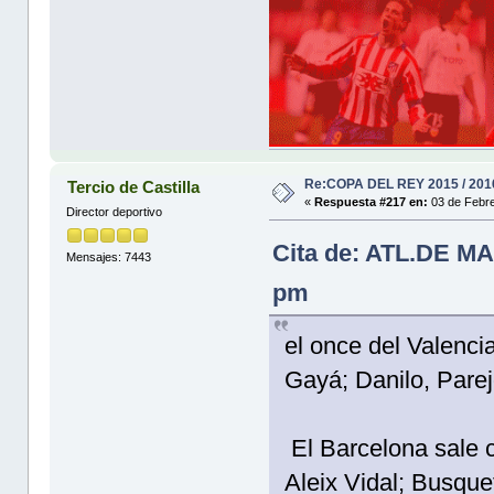
Re:COPA DEL REY 2015 / 201
Tercio de Castilla
«
Respuesta #217 en:
03 de Febre
Director deportivo
Cita de: ATL.DE MA
Mensajes: 7443
pm
el once del Valenci
Gayá; Danilo, Parej
El Barcelona sale c
Aleix Vidal; Busque