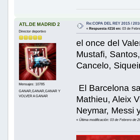
Re:COPA DEL REY 2015 / 201
ATL.DE MADRID 2
«
Respuesta #216 en:
03 de Febre
Director deportivo
el once del Val
Mustafi, Santos,
Cancelo, Siquei
Mensajes: 10785
El Barcelona sa
GANAR,GANAR,GANAR Y
VOLVER A GANAR
Mathieu, Aleix V
Neymar, Messi 
«
Última modificación: 03 de Febrero de