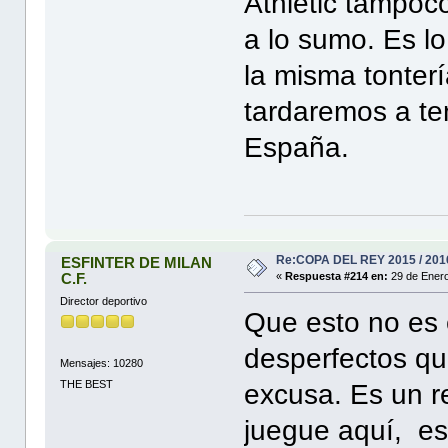
Athletic tampoc
a lo sumo. Es l
la misma tonter
tardaremos a te
España.
Re:COPA DEL REY 2015 / 201
ESFINTER DE MILAN
C.F.
«
Respuesta #214 en:
29 de Enero
Director deportivo
Que esto no es
desperfectos qu
Mensajes: 10280
THE BEST
excusa. Es un r
juegue aquí, es 