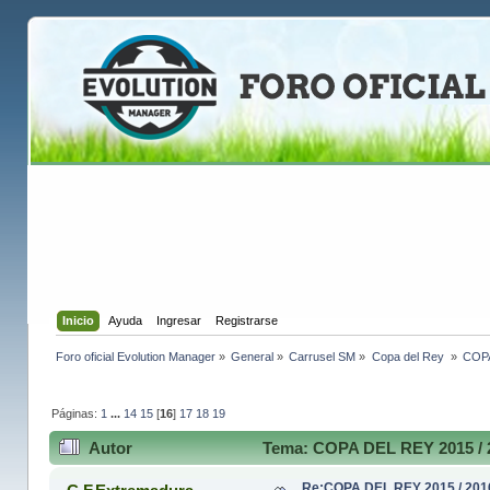
Inicio
Ayuda
Ingresar
Registrarse
Foro oficial Evolution Manager
»
General
»
Carrusel SM
»
Copa del Rey 
»
COPA
Páginas:
1
...
14
15
[
16
]
17
18
19
Autor
Tema: COPA DEL REY 2015 / 2
Re:COPA DEL REY 2015 / 201