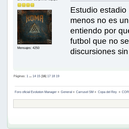
Estudio estadio 
menos no es una
entiendo por q
futbol que no s
Mensajes: 4250
discursiones sin
Páginas:
1
...
14
15
[
16
]
17
18
19
Foro oficial Evolution Manager
»
General
»
Carrusel SM
»
Copa del Rey 
»
COPA