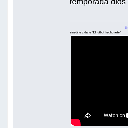
temporada dios 
¡ Adelante Bl
zinedine zidane "El futbol hecho arte"