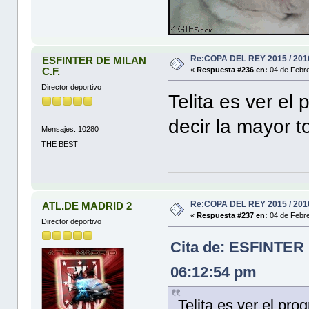
Re:COPA DEL REY 2015 / 201
ESFINTER DE MILAN
C.F.
«
Respuesta #236 en:
04 de Febre
Director deportivo
Telita es ver el
decir la mayor t
Mensajes: 10280
THE BEST
Re:COPA DEL REY 2015 / 201
ATL.DE MADRID 2
«
Respuesta #237 en:
04 de Febre
Director deportivo
Cita de: ESFINTER 
06:12:54 pm
Telita es ver el pro