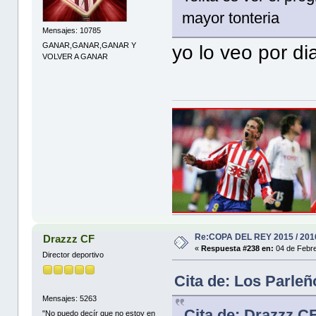
mayor tonteria
Mensajes: 10785
GANAR,GANAR,GANAR Y
yo lo veo por di
VOLVER A GANAR
Re:COPA DEL REY 2015 / 201
Drazzz CF
«
Respuesta #238 en:
04 de Febre
Director deportivo
Cita de: Los Parleñ
Mensajes: 5263
Cita de: Drazzz C
"No puedo decír que no estoy en