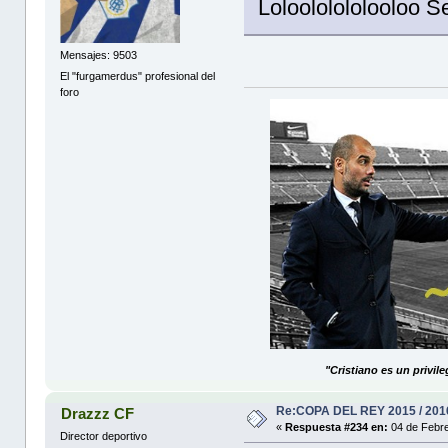
Loloololololooloo S
Mensajes: 9503
El "furgamerdus" profesional del
foro
"Cristiano es un privil
Re:COPA DEL REY 2015 / 201
Drazzz CF
«
Respuesta #234 en:
04 de Febre
Director deportivo