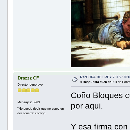
Re:COPA DEL REY 2015 / 201
Drazzz CF
«
Respuesta #228 en:
04 de Febre
Director deportivo
Coño Bloques cu
Mensajes: 5263
por aqui.
"No puedo decír que no estoy en
desacuerdo contigo
Y esa firma con