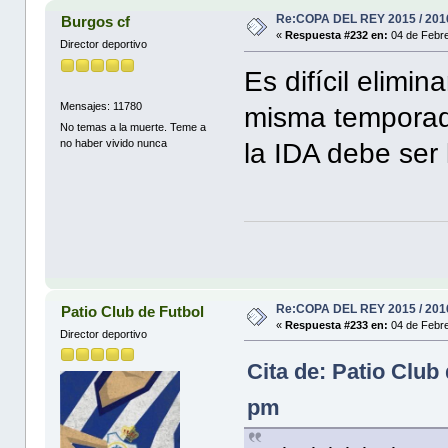
Re:COPA DEL REY 2015 / 201
Burgos cf
«
Respuesta #232 en:
04 de Febre
Director deportivo
Es difícil elimi
Mensajes: 11780
misma temporada
No temas a la muerte. Teme a
no haber vivido nunca
la IDA debe ser 
Re:COPA DEL REY 2015 / 201
Patio Club de Futbol
«
Respuesta #233 en:
04 de Febre
Director deportivo
Cita de: Patio Club
pm