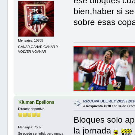
ese bloques cua
bien,haber si se
sobre esas cop
Mensajes: 10785
GANAR,GANAR,GANAR Y
VOLVER A GANAR
Re:COPA DEL REY 2015 / 201
Kluman Epsilons
«
Respuesta #230 en:
04 de Febre
Director deportivo
Bloques solo a
Mensajes: 7582
la jornada
Se puede ser infiel, pero nunca