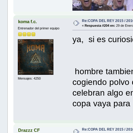
Re:COPA DEL REY 2015 / 201
koma f.c.
«
Respuesta #204 en:
29 de Enero
Entrenador del primer equipo
ya, si es curios
hombre tambien
Mensajes: 4250
cogiendo polvo 
celebran algo e
copa vaya para 
Re:COPA DEL REY 2015 / 201
Drazzz CF