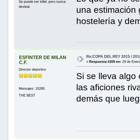
Se puede ser infiel, pero nunca
desleal.
una estimación 
hostelería y d
Re:COPA DEL REY 2015 / 201
ESFINTER DE MILAN
C.F.
«
Respuesta #209 en:
29 de Enero
Director deportivo
Si se lleva algo
las aficiones ri
Mensajes: 10280
THE BEST
demás que luego