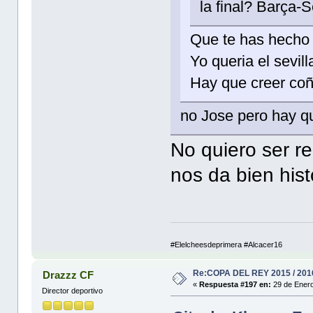
la final? Barça-S
Que te has hecho 
Yo queria el sevil
Hay que creer co
no Jose pero hay q
No quiero ser re
nos da bien his
#Elelcheesdeprimera #Alcacer16
Re:COPA DEL REY 2015 / 201
Drazzz CF
«
Respuesta #197 en:
29 de Enero
Director deportivo