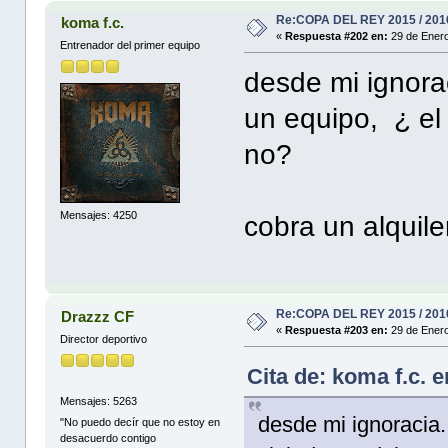
Re:COPA DEL REY 2015 / 201
koma f.c.
«
Respuesta #202 en:
29 de Enero
Entrenador del primer equipo
desde mi ignora
un equipo, ¿ el
no?
Mensajes: 4250
cobra un alquile
Re:COPA DEL REY 2015 / 201
Drazzz CF
«
Respuesta #203 en:
29 de Enero
Director deportivo
Cita de: koma f.c. 
Mensajes: 5263
desde mi ignoracia.
"No puedo decír que no estoy en
desacuerdo contigo