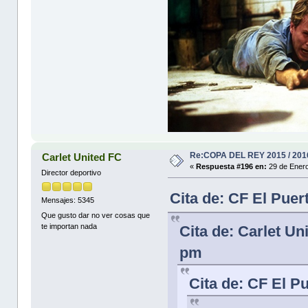
Re:COPA DEL REY 2015 / 201
Carlet United FC
«
Respuesta #196 en:
29 de Enero
Director deportivo
Cita de: CF El Puer
Mensajes: 5345
Que gusto dar no ver cosas que
te importan nada
Cita de: Carlet Un
pm
Cita de: CF El P