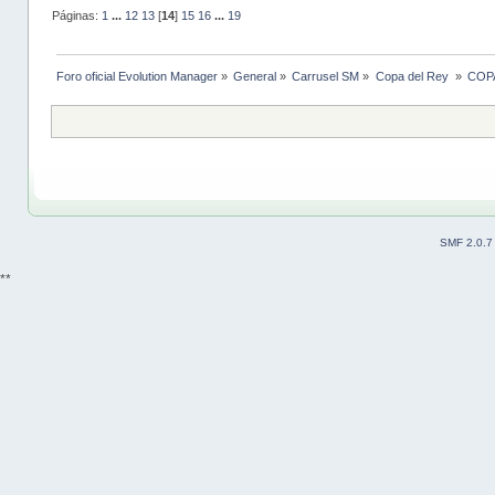
Páginas:
1
...
12
13
[
14
]
15
16
...
19
Foro oficial Evolution Manager
»
General
»
Carrusel SM
»
Copa del Rey 
»
COPA
SMF 2.0.7
**