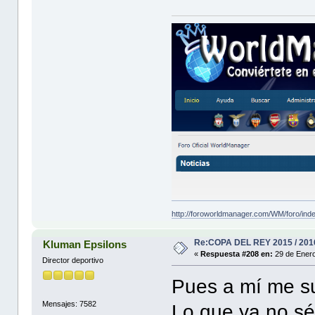
http://foroworldmanager.com/WM/foro/ind
Re:COPA DEL REY 2015 / 201
Kluman Epsilons
«
Respuesta #208 en:
29 de Enero
Director deportivo
Pues a mí me su
Mensajes: 7582
Lo que ya no sé 