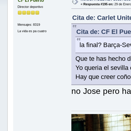
CF El Puerto
«
Respuesta #195 en:
29 de Enero
Director deportivo
Cita de: Carlet Uni
Mensajes: 8319
Cita de: CF El Pu
La vida es pa cuatro
la final? Barça-Se
Que te has hecho d
Yo queria el sevilla
Hay que creer coño
no Jose pero ha