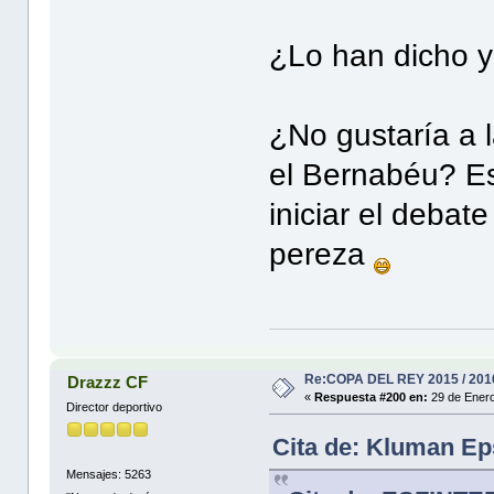
¿Lo han dicho 
¿No gustaría a 
el Bernabéu? Es
iniciar el deba
pereza
Re:COPA DEL REY 2015 / 201
Drazzz CF
«
Respuesta #200 en:
29 de Enero
Director deportivo
Cita de: Kluman Ep
Mensajes: 5263