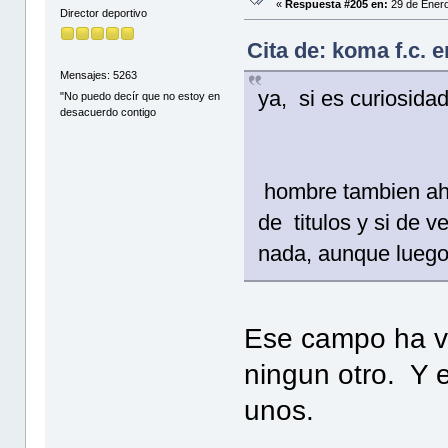
«
Respuesta #205 en:
29 de Enero
Director deportivo
Cita de: koma f.c. 
Mensajes: 5263
ya, si es curiosidad
"No puedo decír que no estoy en
desacuerdo contigo
hombre tambien ahi
de titulos y si de 
nada, aunque luego 
Ese campo ha vi
ningun otro. Y 
unos.