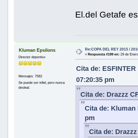
El.del Getafe es
Re:COPA DEL REY 2015 / 201
Kluman Epsilons
«
Respuesta #199 en:
29 de Enero
Director deportivo
Cita de: ESFINTER 
Mensajes: 7582
07:20:35 pm
Se puede ser infiel, pero nunca
desleal.
Cita de: Drazzz C
Cita de: Kluman 
pm
Cita de: Drazz