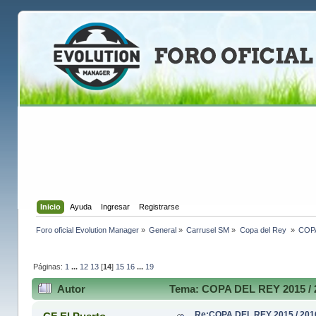
Inicio
Ayuda
Ingresar
Registrarse
Foro oficial Evolution Manager
»
General
»
Carrusel SM
»
Copa del Rey 
»
COPA
Páginas:
1
...
12
13
[
14
]
15
16
...
19
Autor
Tema: COPA DEL REY 2015 / 2
Re:COPA DEL REY 2015 / 201