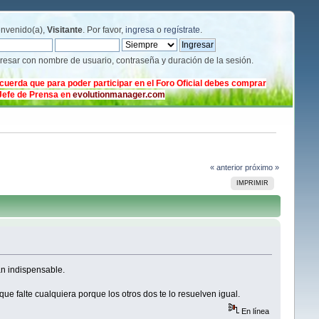
envenido(a),
Visitante
. Por favor,
ingresa
o
regístrate
.
gresar con nombre de usuario, contraseña y duración de la sesión.
cuerda que para poder participar en el Foro Oficial debes comprar
 Jefe de Prensa en
evolutionmanager.com
« anterior
próximo »
IMPRIMIR
n indispensable.
e falte cualquiera porque los otros dos te lo resuelven igual.
En línea