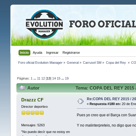
Inicio
Ayuda
Ingresar
Registrarse
Foro oficial Evolution Manager
»
General
»
Carrusel SM
»
Copa del Rey 
»
CO
Páginas:
1
...
11
12
[
13
]
14
15
...
19
Autor
Tema: COPA DEL REY 2015 / 
Re:COPA DEL REY 2015 / 2
Drazzz CF
«
Respuesta #180 en:
20 de Ene
Director deportivo
Pues yo creo que el Barça con Sua
Y no malinterpreteis, no digo que n
Mensajes: 5263
"No puedo decír que no estoy en