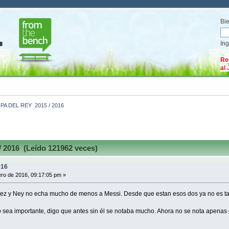
Bi
In
Re
al
PA DEL REY  2015 / 2016
2016 (Leído 121962 veces)
016
ro de 2016, 09:17:05 pm »
rez y Ney no echa mucho de menos a Messi. Desde que estan esos dos ya no es ta
o sea importante, digo que antes sin él se notaba mucho. Ahora no se nota apenas qu