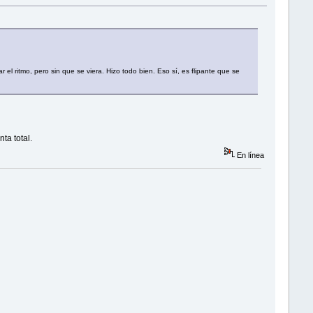
el ritmo, pero sin que se viera. Hizo todo bien. Eso sí, es flipante que se
ta total.
En línea