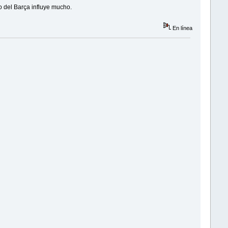
o del Barça influye mucho.
En línea