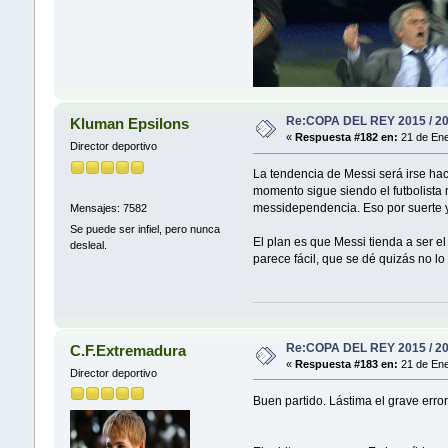
Re:COPA DEL REY 2015 / 2
Kluman Epsilons
«
Respuesta #182 en:
21 de Ene
Director deportivo
La tendencia de Messi será irse hac
momento sigue siendo el futbolista
messidependencia. Eso por suerte y
Mensajes: 7582
Se puede ser infiel, pero nunca
El plan es que Messi tienda a ser e
desleal.
parece fácil, que se dé quizás no lo 
Re:COPA DEL REY 2015 / 2
C.F.Extremadura
«
Respuesta #183 en:
21 de Ene
Director deportivo
Buen partido. Lástima el grave erro