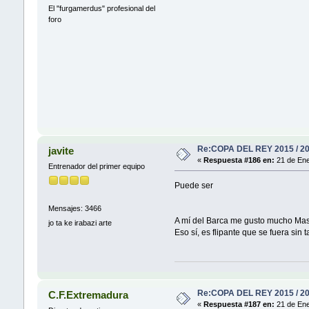
El "furgamerdus" profesional del
foro
Re:COPA DEL REY 2015 / 2
javite
«
Respuesta #186 en:
21 de Ene
Entrenador del primer equipo
Puede ser
Mensajes: 3466
A mí del Barca me gusto mucho Masche
jo ta ke irabazi arte
Eso sí, es flipante que se fuera sin t
Re:COPA DEL REY 2015 / 2
C.F.Extremadura
«
Respuesta #187 en:
21 de Ene