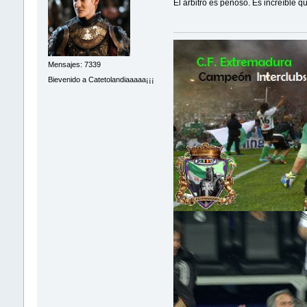
El arbitro es penoso. Es increíble 
Mensajes: 7339
Bievenido a Catetolandiaaaaa¡¡¡