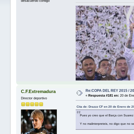
desacuerdo contigo
Re:COPA DEL REY 2015 / 2
C.F.Extremadura
«
Respuesta #181 en:
20 de Ene
Director deportivo
Cita de: Drazzz CF en 20 de Enero de 
Pues yo creo que el Barça con Suarez
Y no malinterpreteis, no digo que no s