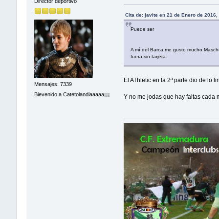
Director deportivo
Cita de: javite en 21 de Enero de 2016
Puede ser
A mí del Barca me gusto mucho Masche y 
fuera sin tarjeta.
El AThletic en la 2ª parte dio de lo 
Mensajes: 7339
Bievenido a Catetolandiaaaaa¡¡¡
Y no me jodas que hay faltas cada mi