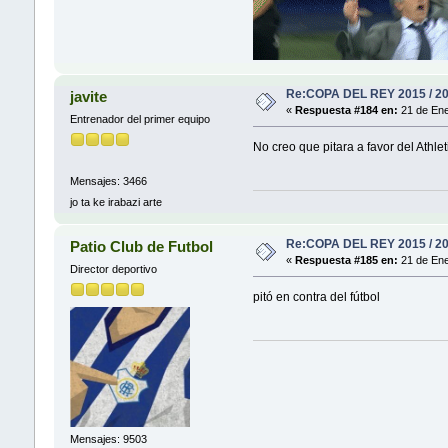
Re:COPA DEL REY 2015 / 2
javite
«
Respuesta #184 en:
21 de Ene
Entrenador del primer equipo
No creo que pitara a favor del Athlet
Mensajes: 3466
jo ta ke irabazi arte
Re:COPA DEL REY 2015 / 2
Patio Club de Futbol
«
Respuesta #185 en:
21 de Ene
Director deportivo
pitó en contra del fútbol
Mensajes: 9503