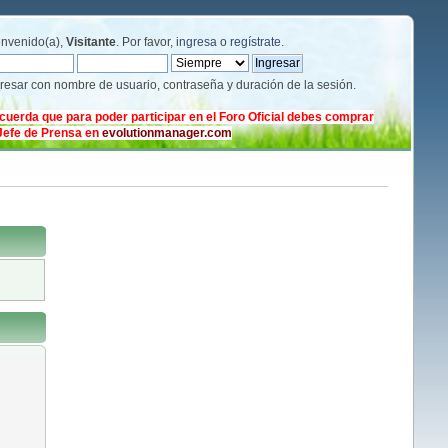
envenido(a),
Visitante
. Por favor,
ingresa
o
regístrate
.
gresar con nombre de usuario, contraseña y duración de la sesión.
cuerda que para poder participar en el Foro Oficial debes comprar
 Jefe de Prensa en
evolutionmanager.com