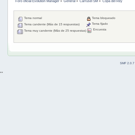
Foro oficial Evolution Manager
»
General
»
Carrusel SM
»
Copa del Rey 
Tema normal
Tema bloqueado
Tema fijado
Tema candente (Más de 15 respuestas)
Encuesta
Tema muy candente (Más de 25 respuestas)
SMF 2.0.7
**