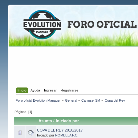
Inicio
Ayuda
Ingresar
Registrarse
Foro oficial Evolution Manager
»
General
»
Carrusel SM
»
Copa del Rey 
Páginas: [
1
]
Asunto
/
Iniciado por
COPA DEL REY 2016/2017
Iniciado por
NOMBELA F.C.