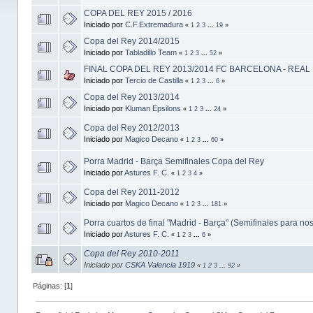
COPA DEL REY 2015 / 2016
Iniciado por
C.F.Extremadura
«
1
2
3
...
19
»
Copa del Rey 2014/2015
Iniciado por
Tabladillo Team
«
1
2
3
...
52
»
FINAL COPA DEL REY 2013/2014 FC BARCELONA - REAL
Iniciado por
Tercio de Castilla
«
1
2
3
...
6
»
Copa del Rey 2013/2014
Iniciado por
Kluman Epsilons
«
1
2
3
...
24
»
Copa del Rey 2012/2013
Iniciado por
Magico Decano
«
1
2
3
...
60
»
Porra Madrid - Barça Semifinales Copa del Rey
Iniciado por
Astures F. C.
«
1
2
3
4
»
Copa del Rey 2011-2012
Iniciado por
Magico Decano
«
1
2
3
...
181
»
Porra cuartos de final "Madrid - Barça" (Semifinales para nos
Iniciado por
Astures F. C.
«
1
2
3
...
6
»
Copa del Rey 2010-2011
Iniciado por
CSKA Valencia 1919
«
1
2
3
...
92
»
Páginas: [
1
]