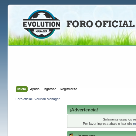
Inicio
Ayuda
Ingresar
Registrarse
Foro oficial Evolution Manager
¡Advertencia!
Solamente usuarios re
Por favor ingresa abajo o haz clic
re
Ingresar