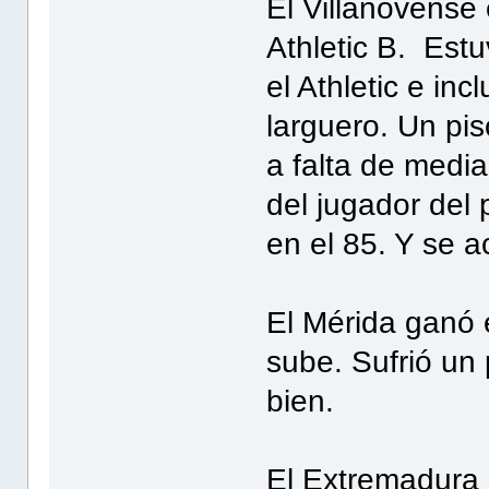
El Villanovense 
Athletic B. Est
el Athletic e inc
larguero. Un pi
a falta de media
del jugador del
en el 85. Y se 
El Mérida ganó e
sube. Sufrió un
bien.
El Extremadura 