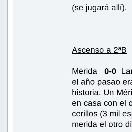
(se jugará allí).
Ascenso a 2ªB
Mérida
0-0
Lar
el año pasao era
historia. Un Mér
en casa con el c
cerillos (3 mil 
merida el otro di