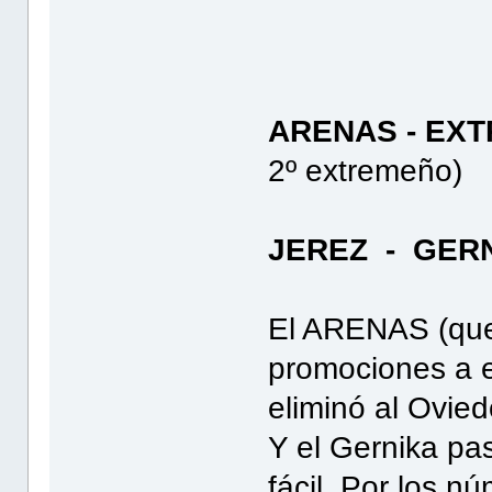
ARENAS - EX
2º extremeño)
JEREZ - GER
El ARENAS (que
promociones a 
eliminó al Ovied
Y el Gernika pas
fácil. Por los 