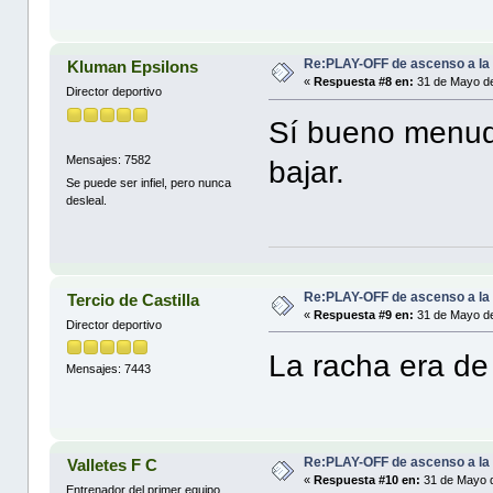
Re:PLAY-OFF de ascenso a la 
Kluman Epsilons
«
Respuesta #8 en:
31 de Mayo de
Director deportivo
Sí bueno menud
Mensajes: 7582
bajar.
Se puede ser infiel, pero nunca
desleal.
Re:PLAY-OFF de ascenso a la 
Tercio de Castilla
«
Respuesta #9 en:
31 de Mayo de
Director deportivo
La racha era de
Mensajes: 7443
Re:PLAY-OFF de ascenso a la 
Valletes F C
«
Respuesta #10 en:
31 de Mayo d
Entrenador del primer equipo