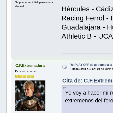
Se puede ser infiel, pero nunca
desleal.
Hércules - Cádi
Racing Ferrol -
Guadalajara - 
Athletic B - UC
Re:PLAY-OFF de ascenso a la 
C.F.Extremadura
«
Respuesta #13 en:
01 de Junio 
Director deportivo
Cita de: C.F.Extre
Yo voy a hacer mi 
extremeños del foro