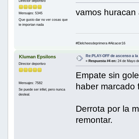
Director deportivo
vamos huracan 
Mensajes: 5345
Que gusto dar no ver cosas que
te importan nada
#Elelcheesdeprimera #Alcacer16
Re:PLAY-OFF de ascenso a la 
Kluman Epsilons
«
Respuesta #4 en:
24 de Mayo de
Director deportivo
Empate sin gole
Mensajes: 7582
haber marcado 
Se puede ser infiel, pero nunca
desleal.
Derrota por la 
remontar.