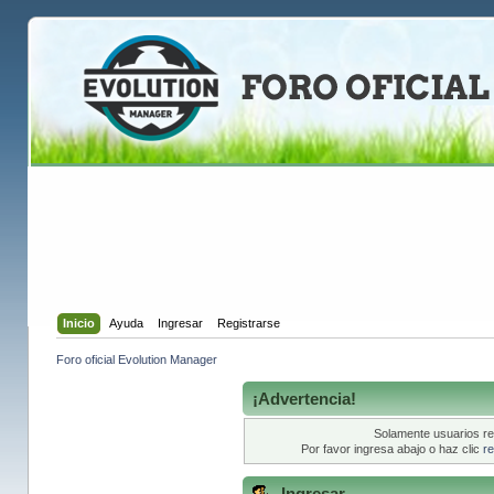
Inicio
Ayuda
Ingresar
Registrarse
Foro oficial Evolution Manager
¡Advertencia!
Solamente usuarios re
Por favor ingresa abajo o haz clic
re
Ingresar