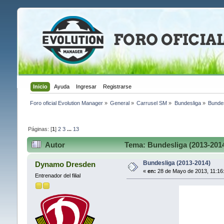
Inicio
Ayuda
Ingresar
Registrarse
Foro oficial Evolution Manager
»
General
»
Carrusel SM
»
Bundesliga
»
Bundes
Páginas: [
1
]
2
3
...
13
Autor
Tema: Bundesliga (2013-2014
Bundesliga (2013-2014)
Dynamo Dresden
«
en:
28 de Mayo de 2013, 11:16
Entrenador del filial