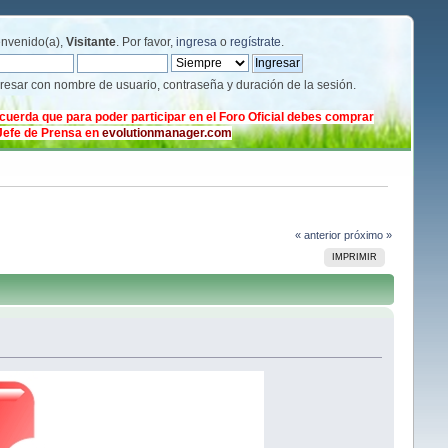
envenido(a),
Visitante
. Por favor,
ingresa
o
regístrate
.
gresar con nombre de usuario, contraseña y duración de la sesión.
cuerda que para poder participar en el Foro Oficial debes comprar
 Jefe de Prensa en
evolutionmanager.com
« anterior
próximo »
IMPRIMIR