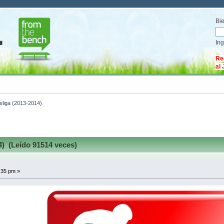
Bi
In
Re
al
liga (2013-2014)
) (Leído 91514 veces)
:35 pm »