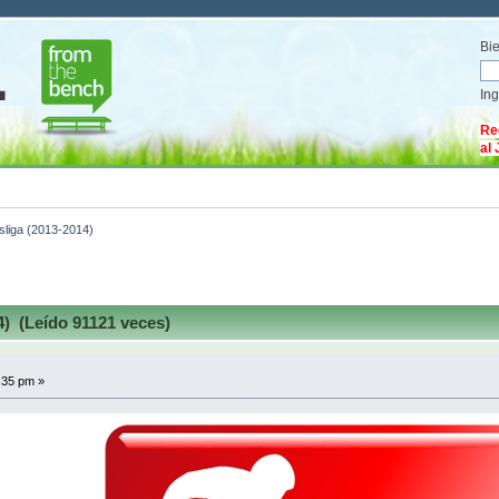
Bi
In
Re
al
liga (2013-2014)
) (Leído 91121 veces)
:35 pm »