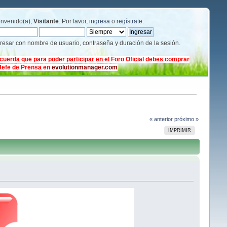
envenido(a),
Visitante
. Por favor,
ingresa
o
regístrate
.
gresar con nombre de usuario, contraseña y duración de la sesión.
cuerda que para poder participar en el Foro Oficial debes comprar
 Jefe de Prensa en
evolutionmanager.com
« anterior
próximo »
IMPRIMIR