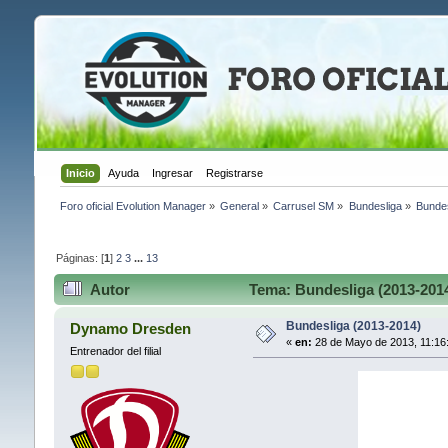
Inicio
Ayuda
Ingresar
Registrarse
Foro oficial Evolution Manager
»
General
»
Carrusel SM
»
Bundesliga
»
Bundes
Páginas: [
1
]
2
3
...
13
Autor
Tema: Bundesliga (2013-2014
Bundesliga (2013-2014)
Dynamo Dresden
«
en:
28 de Mayo de 2013, 11:16
Entrenador del filial