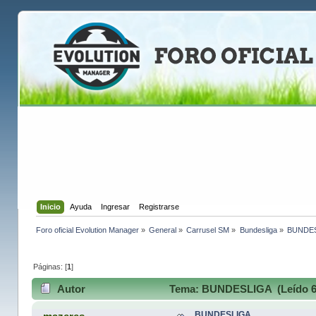
Inicio
Ayuda
Ingresar
Registrarse
Foro oficial Evolution Manager
»
General
»
Carrusel SM
»
Bundesliga
»
BUNDE
Páginas: [
1
]
Autor
Tema: BUNDESLIGA (Leído 6
BUNDESLIGA