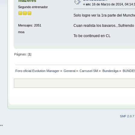
mazeres
«
en:
16 de Marzo de 2014, 04:14:
Segundo entrenador
Solo logre ver la 1ra parte del Munc
Cuan realista los bavaros...Sufriendo
Mensajes: 2051
moa
To be continued en CL
Páginas: [
1
]
Foro oficial Evolution Manager
»
General
»
Carrusel SM
»
Bundesliga
»
BUNDE
SMF 2.0.7
**