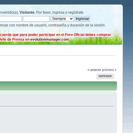
envenido(a),
Visitante
. Por favor,
ingresa
o
regístrate
.
gresar con nombre de usuario, contraseña y duración de la sesión.
cuerda que para poder participar en el Foro Oficial debes comprar
 Jefe de Prensa en
evolutionmanager.com
« anterior
próximo »
IMPRIMIR