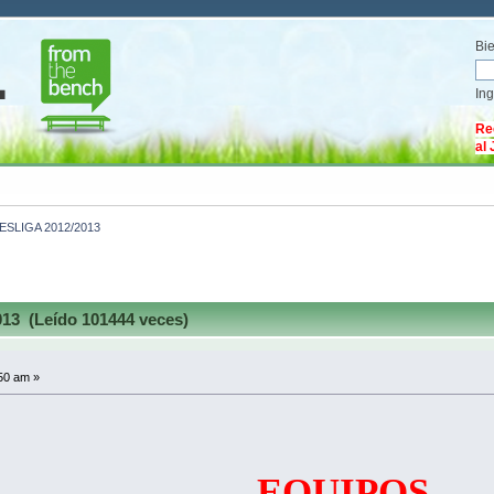
Bi
In
Re
al
SLIGA 2012/2013
3 (Leído 101444 veces)
:50 am »
EQUIPOS