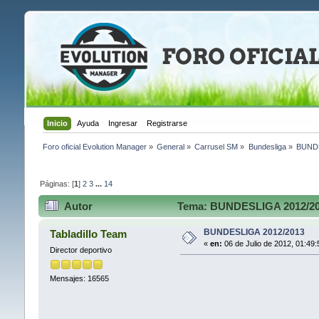
Inicio
Ayuda
Ingresar
Registrarse
Foro oficial Evolution Manager
»
General
»
Carrusel SM
»
Bundesliga
»
BUNDE
Páginas: [
1
]
2
3
...
14
Autor
Tema: BUNDESLIGA 2012/201
BUNDESLIGA 2012/2013
Tabladillo Team
«
en:
06 de Julio de 2012, 01:49
Director deportivo
Mensajes: 16565