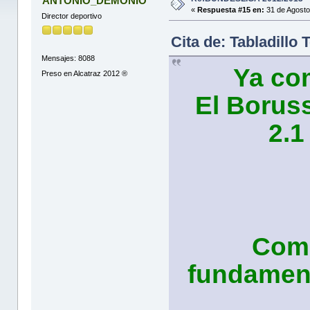
ANTONIO_DEMONIO
«
Respuesta #15 en:
31 de Agosto
Director deportivo
Cita de: Tabladillo
Mensajes: 8088
Ya co
Preso en Alcatraz 2012 ®
El Borus
2.1
Como
fundament