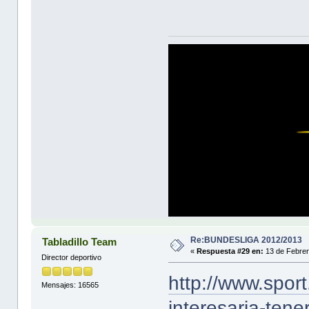
Re:BUNDESLIGA 2012/2013
Tabladillo Team
«
Respuesta #29 en:
13 de Febrer
Director deportivo
http://www.sport
Mensajes: 16565
interesaria-tene