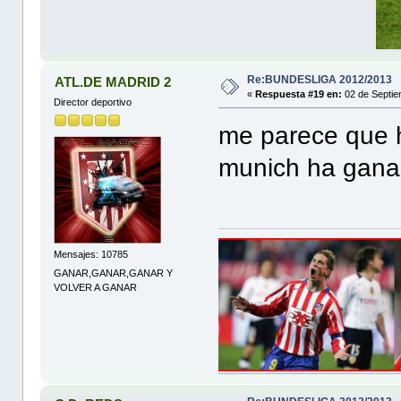
Re:BUNDESLIGA 2012/2013
ATL.DE MADRID 2
«
Respuesta #19 en:
02 de Septie
Director deportivo
me parece que h
munich ha gana
Mensajes: 10785
GANAR,GANAR,GANAR Y
VOLVER A GANAR