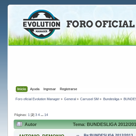
Inicio
Ayuda
Ingresar
Registrarse
Foro oficial Evolution Manager
»
General
»
Carrusel SM
»
Bundesliga
»
BUNDES
Páginas:
1
[
2
]
3
4
...
14
Autor
Tema: BUNDESLIGA 2012/2013
Re:BUNDESLIGA 2012/2013