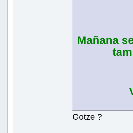
Mañana se 
tam
Gotze ?