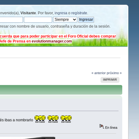
envenido(a),
Visitante
. Por favor,
ingresa
o
regístrate
.
gresar con nombre de usuario, contraseña y duración de la sesión.
cuerda que para poder participar en el Foro Oficial debes comprar
 Jefe de Prensa en
evolutionmanager.com
« anterior
próximo »
IMPRIMIR
ués ibas a nombrarlo
En línea