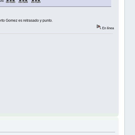
arlo
berto Gomez es retrasado y punto.
En línea