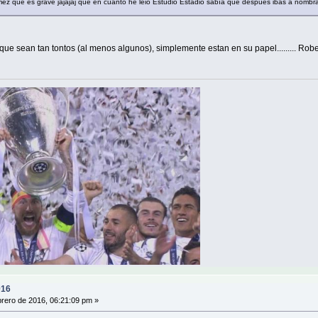
mez que es grave jajajaj que en cuanto he leio Estudio Estadio sabía que después ibas a nombr
o que sean tan tontos (al menos algunos), simplemente estan en su papel......... Ro
016
rero de 2016, 06:21:09 pm »