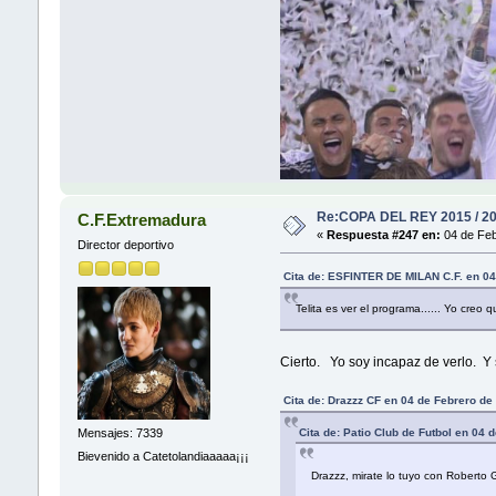
Re:COPA DEL REY 2015 / 2
C.F.Extremadura
«
Respuesta #247 en:
04 de Feb
Director deportivo
Cita de: ESFINTER DE MILAN C.F. en 04
Telita es ver el programa...... Yo creo 
Cierto. Yo soy incapaz de verlo. Y 
Cita de: Drazzz CF en 04 de Febrero de
Mensajes: 7339
Cita de: Patio Club de Futbol en 04
Bievenido a Catetolandiaaaaa¡¡¡
Drazzz, mirate lo tuyo con Roberto