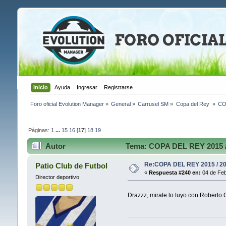
Inicio
Ayuda
Ingresar
Registrarse
Foro oficial Evolution Manager
»
General
»
Carrusel SM
»
Copa del Rey 
»
CO
Páginas:
1
...
15
16
[
17
]
18
19
Autor
Tema: COPA DEL REY 2015 / 
Re:COPA DEL REY 2015 / 2
Patio Club de Futbol
«
Respuesta #240 en:
04 de Feb
Director deportivo
Drazzz, mirate lo tuyo con Roberto