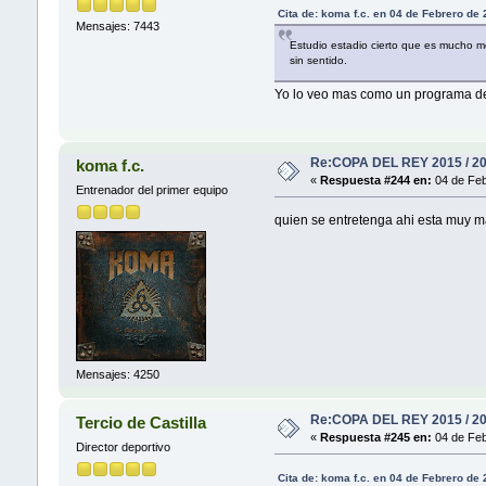
Cita de: koma f.c. en 04 de Febrero de
Mensajes: 7443
Estudio estadio cierto que es mucho m
sin sentido.
Yo lo veo mas como un programa de 
Re:COPA DEL REY 2015 / 2
koma f.c.
«
Respuesta #244 en:
04 de Feb
Entrenador del primer equipo
quien se entretenga ahi esta muy ma
Mensajes: 4250
Re:COPA DEL REY 2015 / 2
Tercio de Castilla
«
Respuesta #245 en:
04 de Feb
Director deportivo
Cita de: koma f.c. en 04 de Febrero de