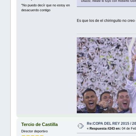
Drazzz, mirate lo tuyo con Roberto Gó
"No puedo decír que no estoy en
desacuerdo contigo
Es que los de el chiringuito no cre
Re:COPA DEL REY 2015 / 2
Tercio de Castilla
«
Respuesta #243 en:
04 de Feb
Director deportivo