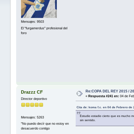
Mensajes: 9503
El "furgamerdus" profesional del
foro
Re:COPA DEL REY 2015 / 2
Drazzz CF
«
Respuesta #241 en:
04 de Feb
Director deportivo
Cita de: koma f.c. en 04 de Febrero de
Estudio estadio cierto que es mucho m
Mensajes: 5263
sin sentido.
"No puedo decír que no estoy en
desacuerdo contigo