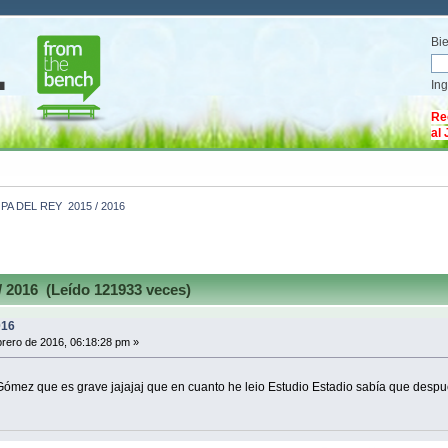
Bi
In
Re
al
PA DEL REY  2015 / 2016
2016 (Leído 121933 veces)
016
rero de 2016, 06:18:28 pm »
 Gómez que es grave jajajaj que en cuanto he leio Estudio Estadio sabía que desp