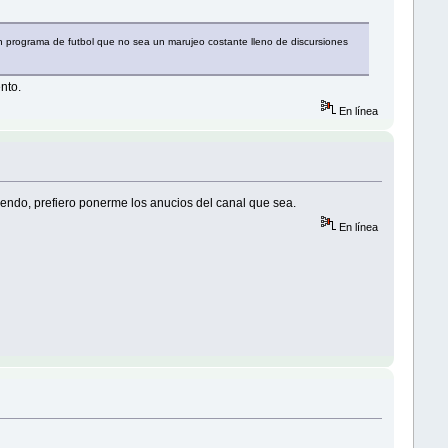
n programa de futbol que no sea un marujeo costante lleno de discursiones
nto.
En línea
iendo, prefiero ponerme los anucios del canal que sea.
En línea