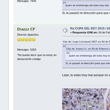
Mensajes: 7443
quien se entretenga ahi esta muy mal, 
Si, te pasaré mi dirección para qu
Re:COPA DEL REY 2015 / 2
Drazzz CF
«
Respuesta #246 en:
04 de Feb
Director deportivo
Cita de: Lepe Liverpool 1827 en 04 de
Cita de: koma f.c. en 04 de Febrero
Mensajes: 5263
"No puedo decír que no estoy en
quien se entretenga ahi esta muy ma
desacuerdo contigo
Si, te pasaré mi dirección para que m
Lepe, tu estas muy mal aunque no v