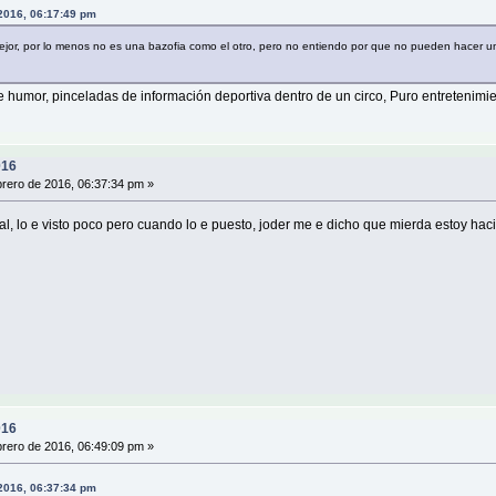
 2016, 06:17:49 pm
ejor, por lo menos no es una bazofia como el otro, pero no entiendo por que no pueden hacer u
humor, pinceladas de información deportiva dentro de un circo, Puro entretenimie
016
rero de 2016, 06:37:34 pm »
l, lo e visto poco pero cuando lo e puesto, joder me e dicho que mierda estoy hac
016
rero de 2016, 06:49:09 pm »
 2016, 06:37:34 pm