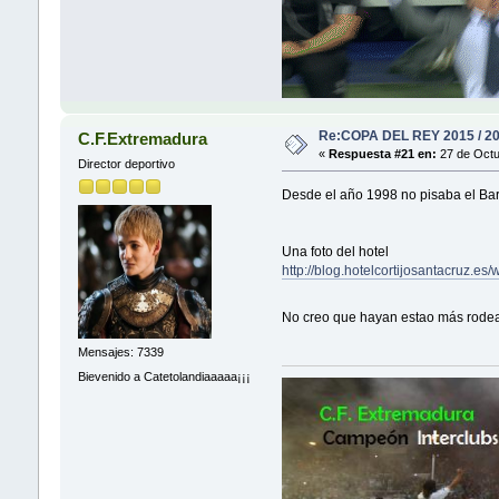
Re:COPA DEL REY 2015 / 2
C.F.Extremadura
«
Respuesta #21 en:
27 de Octu
Director deportivo
Desde el año 1998 no pisaba el Ba
Una foto del hotel
http://blog.hotelcortijosantacruz.e
No creo que hayan estao más rodea
Mensajes: 7339
Bievenido a Catetolandiaaaaa¡¡¡