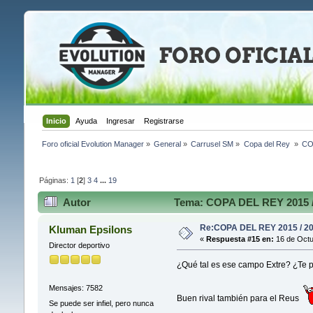
Inicio
Ayuda
Ingresar
Registrarse
Foro oficial Evolution Manager
»
General
»
Carrusel SM
»
Copa del Rey 
»
CO
Páginas:
1
[
2
]
3
4
...
19
Autor
Tema: COPA DEL REY 2015 / 
Re:COPA DEL REY 2015 / 2
Kluman Epsilons
«
Respuesta #15 en:
16 de Octu
Director deportivo
¿Qué tal es ese campo Extre? ¿Te pi
Mensajes: 7582
Buen rival también para el Reus
Se puede ser infiel, pero nunca