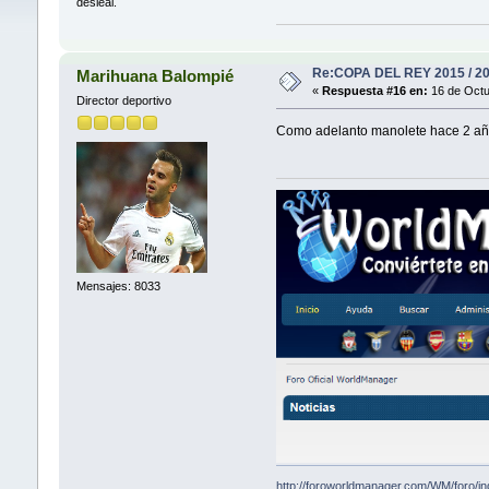
desleal.
Re:COPA DEL REY 2015 / 2
Marihuana Balompié
«
Respuesta #16 en:
16 de Octu
Director deportivo
Como adelanto manolete hace 2 año
Mensajes: 8033
http://foroworldmanager.com/WM/foro/i