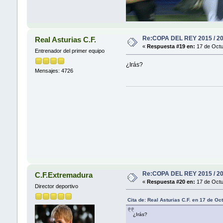
Re:COPA DEL REY 2015 / 2
Real Asturias C.F.
«
Respuesta #19 en:
17 de Octu
Entrenador del primer equipo
¿Irás?
Mensajes: 4726
Re:COPA DEL REY 2015 / 2
C.F.Extremadura
«
Respuesta #20 en:
17 de Octu
Director deportivo
Cita de: Real Asturias C.F. en 17 de O
¿Irás?