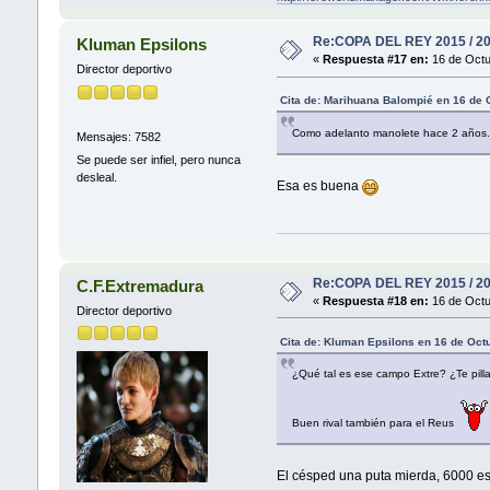
Re:COPA DEL REY 2015 / 2
Kluman Epsilons
«
Respuesta #17 en:
16 de Octu
Director deportivo
Cita de: Marihuana Balompié en 16 de 
Como adelanto manolete hace 2 años..
Mensajes: 7582
Se puede ser infiel, pero nunca
desleal.
Esa es buena
Re:COPA DEL REY 2015 / 2
C.F.Extremadura
«
Respuesta #18 en:
16 de Octu
Director deportivo
Cita de: Kluman Epsilons en 16 de Oct
¿Qué tal es ese campo Extre? ¿Te pilla
Buen rival también para el Reus
El césped una puta mierda, 6000 e