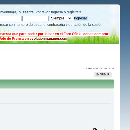
envenido(a),
Visitante
. Por favor,
ingresa
o
regístrate
.
gresar con nombre de usuario, contraseña y duración de la sesión.
cuerda que para poder participar en el Foro Oficial debes comprar
 Jefe de Prensa en
evolutionmanager.com
« anterior
próximo »
IMPRIMIR