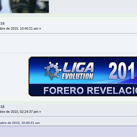
016
bre de 2015, 10:40:21 am »
016
bre de 2015, 02:24:37 pm »
ctubre de 2015, 10:40:21 am