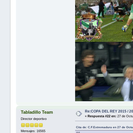
Re:COPA DEL REY 2015 / 2
Tabladillo Team
«
Respuesta #22 en:
27 de Octu
Director deportivo
Cita de: C.F.Extremadura en 27 de Oct
Mensajes: 16565