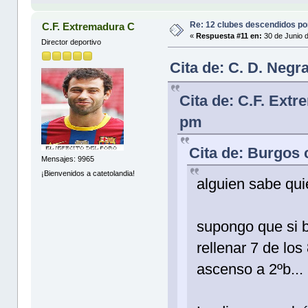
Re: 12 clubes descendidos p
C.F. Extremadura C
«
Respuesta #11 en:
30 de Junio d
Director deportivo
Cita de: C. D. Negr
Cita de: C.F. Ext
pm
Cita de: Burgos 
Mensajes: 9965
¡Bienvenidos a catetolandia!
alguien sabe qu
supongo que si b
rellenar 7 de los
ascenso a 2ºb...