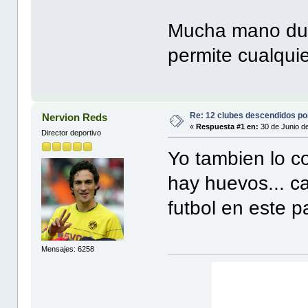
Mucha mano dur
permite cualqui
Re: 12 clubes descendidos p
Nervion Reds
«
Respuesta #1 en:
30 de Junio d
Director deportivo
Yo tambien lo c
hay huevos... c
futbol en este p
Mensajes: 6258