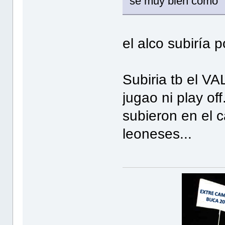
se muy bien cómo
el alco subiría p
Subiria tb el V
jugao ni play of
subieron en el 
leoneses...