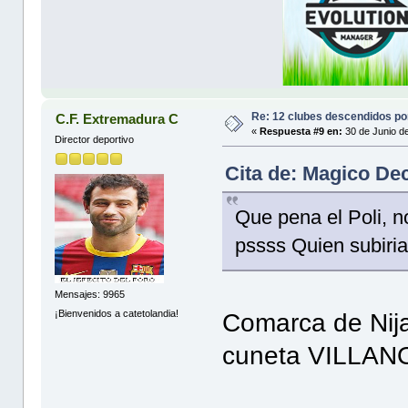
Re: 12 clubes descendidos p
C.F. Extremadura C
«
Respuesta #9 en:
30 de Junio d
Director deportivo
Cita de: Magico De
Que pena el Poli, 
pssss Quien subiria
Mensajes: 9965
¡Bienvenidos a catetolandia!
Comarca de Nija
cuneta VILLA