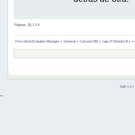
Páginas: [
1
]
2
3
4
Foro oficial Evolution Manager
»
General
»
Carrusel SM
»
Liga 2ª División B y +
SMF 2.0.7
**