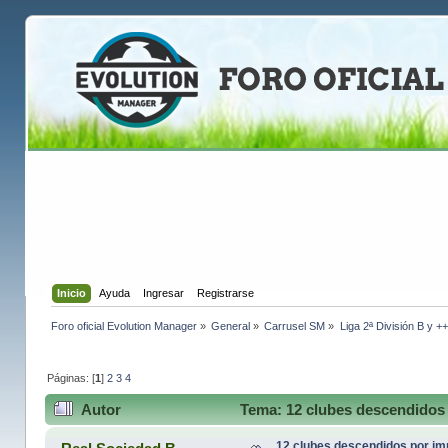
Inicio
Ayuda
Ingresar
Registrarse
Foro oficial Evolution Manager
»
General
»
Carrusel SM
»
Liga 2ª División B y +
Páginas: [
1
]
2
3
4
Autor
Tema: 12 clubes descendidos 
12 clubes descendidos por i