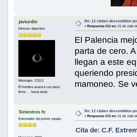
Re: 12 clubes descendidos p
javiurdin
«
Respuesta #12 en:
01 de Julio d
Director deportivo
El Palencia mej
parta de cero. 
llegan a este eq
queriendo presid
Mensajes: 23113
mamoneo. Se veía
El hombre avanza con paso
firme .... hacia atrás
Re: 12 clubes descendidos p
Siniestros fc
«
Respuesta #13 en:
01 de Julio d
Entrenador del primer equipo
Cita de: C.F. Extre