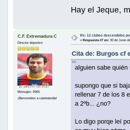
Hay el Jeque, m
Re: 12 clubes descendidos p
C.F. Extremadura C
«
Respuesta #7 en:
30 de Junio d
Director deportivo
Cita de: Burgos cf 
alguien sabe quién
supongo que si baja
Mensajes: 9965
rellenar 7 de los 8
¡Bienvenidos a catetolandia!
a 2ºb... ¿no?
Lo digo porqe leí p