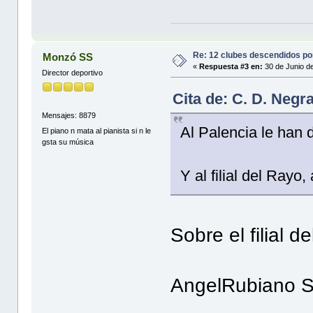
Re: 12 clubes descendidos p
Monzó SS
«
Respuesta #3 en:
30 de Junio d
Director deportivo
Cita de: C. D. Negr
Mensajes: 8879
Al Palencia le han 
El piano n mata al pianista si n le
gsta su música
Y al filial del Rayo
Sobre el filial d
AngelRubiano 