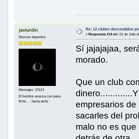
Re: 12 clubes descendidos p
javiurdin
«
Respuesta #14 en:
01 de Julio d
Director deportivo
Sí jajajajaa, ser
morado.
Que un club co
Mensajes: 23113
dinero...........
El hombre avanza con paso
firme .... hacia atrás
empresarios de 
sacarles del pr
malo no es que 
detrás de otra.