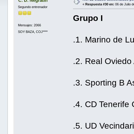
C. D. Negratín
«
Respuesta #30 en:
06 de Julio d
Segundo entrenador
Grupo I
Mensajes: 2066
SOY BAZA, COJ****
.1. Marino de L
.2. Real Oviedo 
.3. Sporting B A
.4. CD Tenerife
.5. UD Vecindar