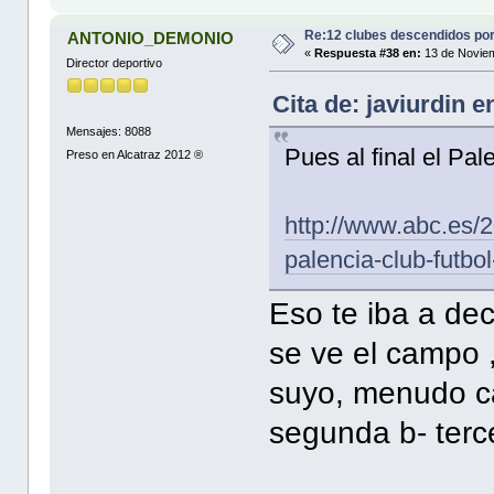
Re:12 clubes descendidos po
ANTONIO_DEMONIO
«
Respuesta #38 en:
13 de Noviem
Director deportivo
Cita de: javiurdin 
Mensajes: 8088
Pues al final el Pa
Preso en Alcatraz 2012 ®
http://www.abc.es/2
palencia-club-futb
Eso te iba a dec
se ve el campo ,
suyo, menudo c
segunda b- terc