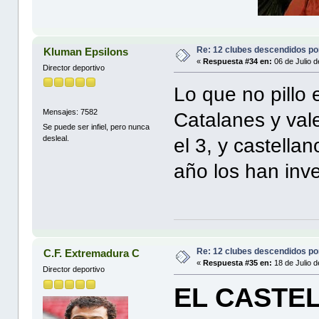
Re: 12 clubes descendidos p
Kluman Epsilons
«
Respuesta #34 en:
06 de Julio d
Director deportivo
Lo que no pillo 
Mensajes: 7582
Catalanes y va
Se puede ser infiel, pero nunca
desleal.
el 3, y castella
año los han inve
Re: 12 clubes descendidos p
C.F. Extremadura C
«
Respuesta #35 en:
18 de Julio d
Director deportivo
EL CASTEL