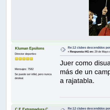
Re:12 clubes descendidos po
Kluman Epsilons
«
Respuesta #41 en:
29 de Mayo d
Director deportivo
Juer como disua
Mensajes: 7582
más de un campo
Se puede ser infiel, pero nunca
desleal.
a rajatabla.
Re:12 clubes descendidos po
C.F. Extremadura C