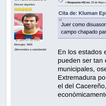
«
Respuesta #42 en:
29 de Mayo d
Director deportivo
Cita de: Kluman Ep
Juer como disuasor
campo chapado para 
Mensajes: 9965
¡Bienvenidos a catetolandia!
En los estados 
pueden ser tan 
municipales, os
Extremadura por
el del Cacereño
económicament