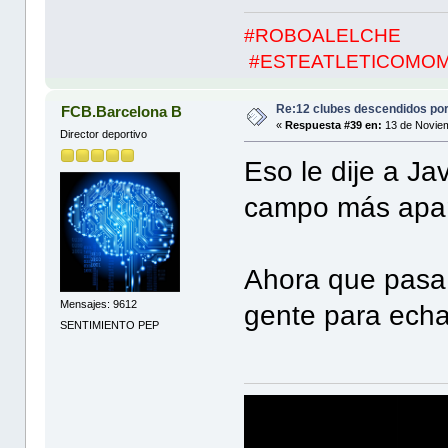
#ROBOALELCHE
#ESTEATLETICOMO
Re:12 clubes descendidos po
FCB.Barcelona B
«
Respuesta #39 en:
13 de Noviem
Director deportivo
Eso le dije a J
campo más apa
Ahora que pasa 
Mensajes: 9612
gente para ec
SENTIMIENTO PEP