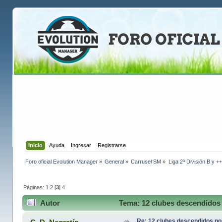
Inicio
Ayuda
Ingresar
Registrarse
Foro oficial Evolution Manager
»
General
»
Carrusel SM
»
Liga 2ª División B y +
Páginas:
1
2
[
3
]
4
Autor
Tema: 12 clubes descendidos 
Re: 12 clubes descendidos p