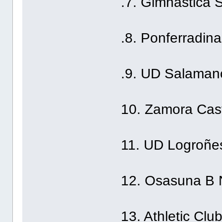
.7. Gimnástica 
.8. Ponferradina
.9. UD Salamanc
10. Zamora Cast
11. UD Logroñes
12. Osasuna B 
13. Athletic Clu