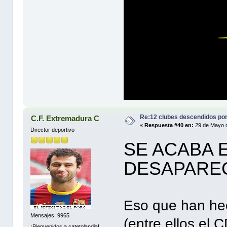
Re:12 clubes descendidos po
C.F. Extremadura C
«
Respuesta #40 en:
29 de Mayo d
Director deportivo
SE ACABA 
DESAPARE
Eso que han he
Mensajes: 9965
(entre ellos el
¡Bienvenidos a catetolandia!