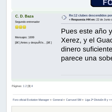
Re:12 clubes descendidos po
C. D. Baza
«
Respuesta #44 en:
22 de Junio 
Segundo entrenador
Pues este año 
Mensajes: 1699
Xerez, y el Guad
[â€ ] Antes y despuÃ©s... [â€ ]
dinero suficien
parece una sober
Páginas:
1
2
[
3
]
4
Foro oficial Evolution Manager
»
General
»
Carrusel SM
»
Liga 2ª División B y +