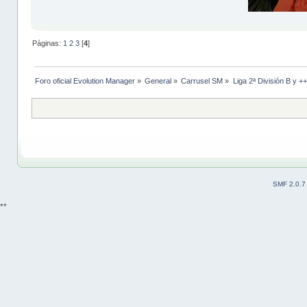
Páginas:
1
2
3
[
4
]
Foro oficial Evolution Manager
»
General
»
Carrusel SM
»
Liga 2ª División B y +
SMF 2.0.7
**