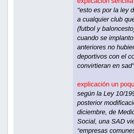
explicacion sencilla
"esto es por la ley
a cualquier club qu
(futbol y baloncest
cuando se implanto 
anteriores no hubie
deportivos con el c
convirtieran en sad
explicación un poq
según la Ley 10/199
posterior modificac
diciembre, de Medid
Social, una SAD vie
“empresas comunes”