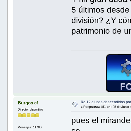
5 últimos desde
división? ¿Y có
patrimonio de u
Re:12 clubes descendidos po
Burgos cf
«
Respuesta #51 en:
25 de Junio 
Director deportivo
pues el mirande
Mensajes: 11780
se