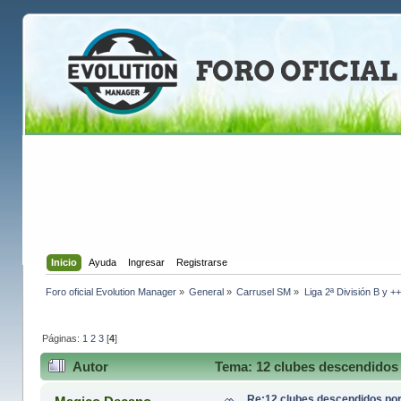
Inicio
Ayuda
Ingresar
Registrarse
Foro oficial Evolution Manager
»
General
»
Carrusel SM
»
Liga 2ª División B y +
Páginas:
1
2
3
[
4
]
Autor
Tema: 12 clubes descendidos 
Re:12 clubes descendidos po