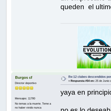
queden el ultim
Re:12 clubes descendidos po
Burgos cf
«
Respuesta #54 en:
25 de Junio 
Director deportivo
yaya en principi
Mensajes: 11780
No temas a la muerte. Teme a
no haber vivido nunca
no es lo deseab