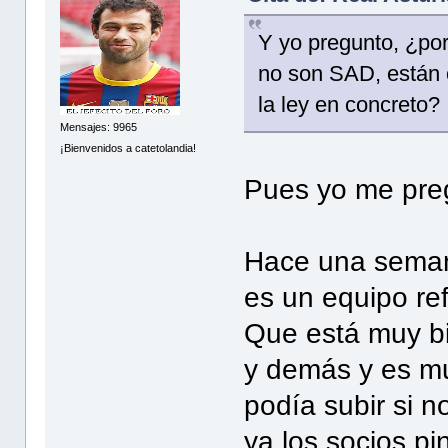
Y yo pregunto, ¿po
no son SAD, están o
la ley en concreto?
Mensajes: 9965
¡Bienvenidos a catetolandia!
Pues yo me pre
Hace una seman
es un equipo re
Que está muy bi
y demás y es mu
podía subir si 
ya los socios p