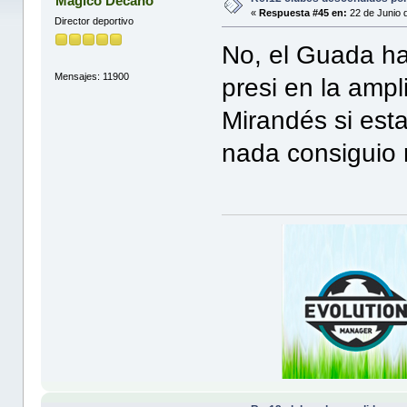
Magico Decano
«
Respuesta #45 en:
22 de Junio 
Director deportivo
No, el Guada ha
Mensajes: 11900
presi en la ampli
Mirandés si est
nada consiguio r