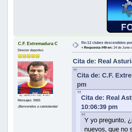
Re:12 clubes descendidos po
C.F. Extremadura C
«
Respuesta #49 en:
24 de Junio 
Director deportivo
Cita de: Real Astur
Cita de: C.F. Ext
pm
Cita de: Real Ast
Mensajes: 9965
10:06:39 pm
¡Bienvenidos a catetolandia!
Y yo pregunto, 
nuevos, que no 