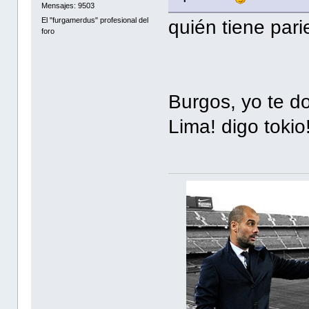
Mensajes: 9503
El "furgamerdus" profesional del
quién tiene par
foro
Burgos, yo te d
Lima! digo tokio