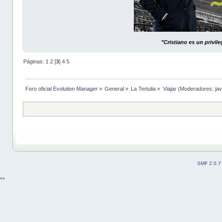
"Cristiano es un privil
Páginas:
1
2
[
3
]
4
5
Foro oficial Evolution Manager
»
General
»
La Tertulia
»
Viajar
(Moderadores:
jav
SMF 2.0.7
**