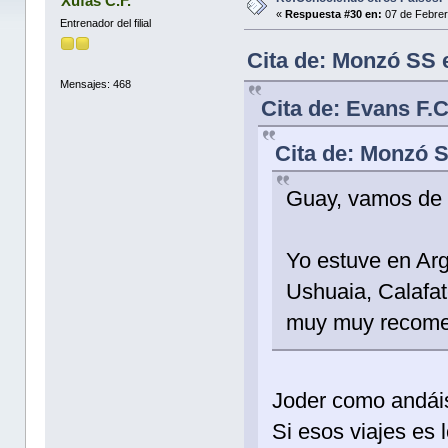
Xufas C.F.
«
Respuesta #30 en:
07 de Febrer
Entrenador del filial
Cita de: Monzó SS 
Mensajes: 468
Cita de: Evans F.
Cita de: Monzó S
Guay, vamos de 
Yo estuve en Arg
Ushuaia, Calafat
muy muy recome
Joder como andáis
Si esos viajes es