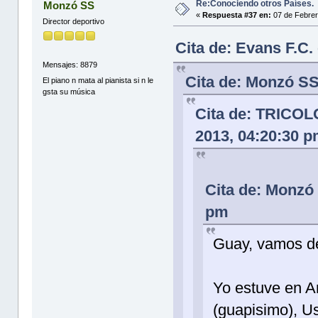
Re:Conociendo otros Países.
Monzó SS
«
Respuesta #37 en:
07 de Febrer
Director deportivo
Cita de: Evans F.C.
Mensajes: 8879
Cita de: Monzó SS
El piano n mata al pianista si n le
gsta su música
Cita de: TRICO
2013, 04:20:30 
Cita de: Monzó
pm
Guay, vamos d
Yo estuve en A
(guapisimo), U