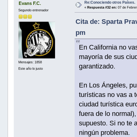
Re:Conociendo otros Países.
Evans F.C.
«
Respuesta #32 en:
07 de Febrer
Segundo entrenador
Cita de: Sparta Pra
pm
En California no va
mayoría de sus ciu
Mensajes: 1858
garantizado.
Este año lo justo
En Los Ángeles, pu
turísticas no vas a
ciudad turística eu
fuera de lo normal
supuesto. Si no te 
ningún problema.