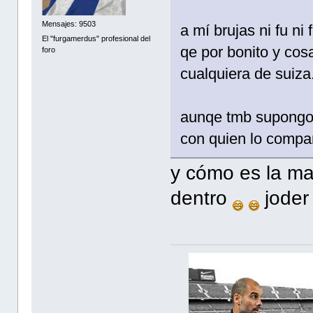
Mensajes: 9503
a mí brujas ni fu ni
El "furgamerdus" profesional del
qe por bonito y cos
foro
cualquiera de suiza.
aunqe tmb supongo 
con quien lo compar
y cómo es la mal
dentro
joder