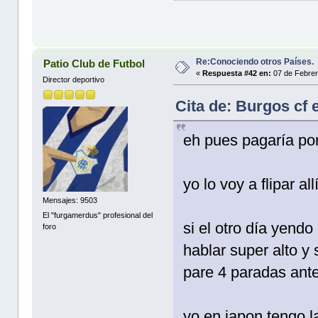
Re:Conociendo otros Países.
Patio Club de Futbol
«
Respuesta #42 en:
07 de Febrer
Director deportivo
Cita de: Burgos cf 
eh pues pagaría po
yo lo voy a flipar allí
Mensajes: 9503
El "furgamerdus" profesional del
si el otro día yendo
foro
hablar super alto y 
pare 4 paradas ante
yo en japon tengo l