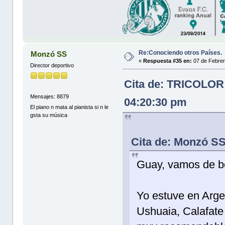
Re:Conociendo otros Países.
Monzó SS
«
Respuesta #35 en:
07 de Febrer
Director deportivo
Cita de: TRICOLOR
Mensajes: 8879
04:20:30 pm
El piano n mata al pianista si n le
gsta su música
Cita de: Monzó SS
Guay, vamos de b
Yo estuve en Arge
Ushuaia, Calafate