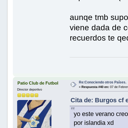
aunqe tmb supon
viene dada de c
recuerdos te q
Re:Conociendo otros Países.
Patio Club de Futbol
«
Respuesta #40 en:
07 de Febrer
Director deportivo
Cita de: Burgos cf 
yo este verano creo 
por islandia xd