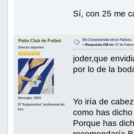
Sí, con 25 me 
Re:Conociendo otros Países.
Patio Club de Futbol
«
Respuesta #38 en:
07 de Febrer
Director deportivo
joder,que envidi
por lo de la bod
Mensajes: 9503
Yo iría de cab
El "furgamerdus" profesional del
foro
como has dicho p
Porque has dicho
recomendaría Br