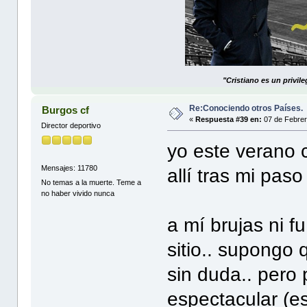
"Cristiano es un privil
Re:Conociendo otros Países.
Burgos cf
«
Respuesta #39 en:
07 de Febrer
Director deportivo
yo este verano 
Mensajes: 11780
allí tras mi paso
No temas a la muerte. Teme a
no haber vivido nunca
a mí brujas ni f
sitio.. supongo
sin duda.. pero 
espectacular (es