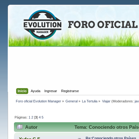
Inicio
Ayuda
Ingresar
Registrarse
Foro oficial Evolution Manager
»
General
»
La Tertulia
»
Viajar
(Moderadores:
jav
Páginas:
1
2
[
3
]
4
5
Autor
Tema: Conociendo otros Paíse
Re:Conociendo otros Países.