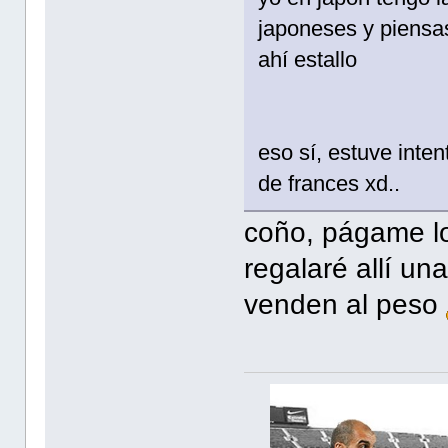
japoneses y piensas
ahí estallo
eso sí, estuve inte
de frances xd..
coño, págame los
regalaré allí u
venden al peso