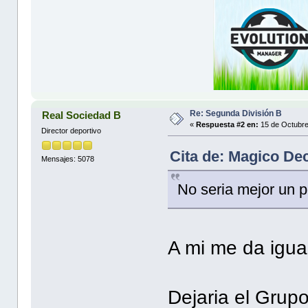
Re: Segunda División B
Real Sociedad B
«
Respuesta #2 en:
15 de Octubre
Director deportivo
Cita de: Magico De
Mensajes: 5078
No seria mejor un 
A mi me da igua
Dejaria el Grupo