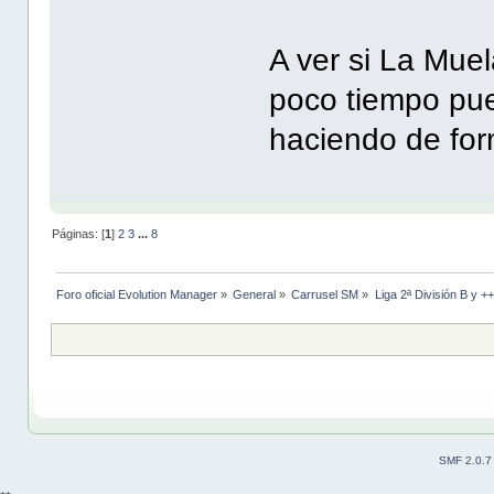
A ver si La Mue
poco tiempo pu
haciendo de for
Páginas: [
1
]
2
3
...
8
Foro oficial Evolution Manager
»
General
»
Carrusel SM
»
Liga 2ª División B y +
SMF 2.0.7