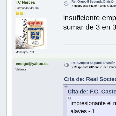
Re: Grupo II Segunda División
TC Narcea
«
Respuesta #11 en:
19 de Octubr
Entrenador del filial
insuficiente e
sumar de 3 en 3
Mensajes: 763
Re: Grupo II Segunda División
enolgo@yahoo.es
«
Respuesta #12 en:
21 de Octubr
Visitante
Cita de: Real Soci
Cita de: F.C. Cast
impresionante el m
alaves - 1