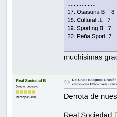
..................
17. Osasuna B 8
18. Cultural .L 7
19. Sporting B 7
20. Peña Sport 7
muchisimas grac
Re: Grupo II Segunda División
Real Sociedad B
«
Respuesta #13 en:
24 de Octubr
Director deportivo
Derrota de nuest
Mensajes: 5078
Real Sociedad 