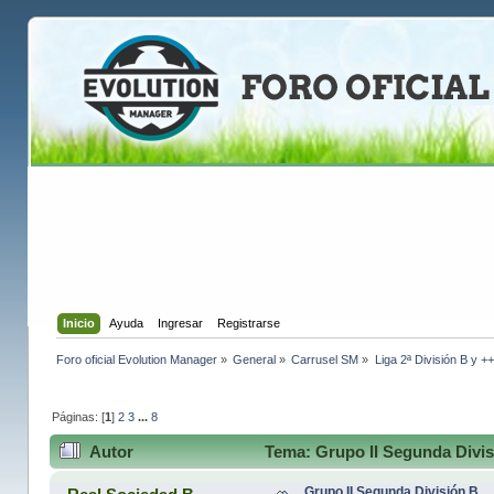
Inicio
Ayuda
Ingresar
Registrarse
Foro oficial Evolution Manager
»
General
»
Carrusel SM
»
Liga 2ª División B y +
Páginas: [
1
]
2
3
...
8
Autor
Tema: Grupo II Segunda Divis
Grupo II Segunda División B