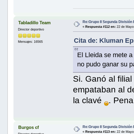
Re:Grupo II Segunda División
Tabladillo Team
«
Respuesta #112 en:
22 de Mayo 
Director deportivo
Cita de: Kluman Ep
Mensajes: 16565
El Lleida se mete a 
no pudo ganar su p
Si. Ganó al fili
empataban al de
la clavé
. Pena
Re:Grupo II Segunda División
Burgos cf
«
Respuesta #113 en:
22 de Mayo 