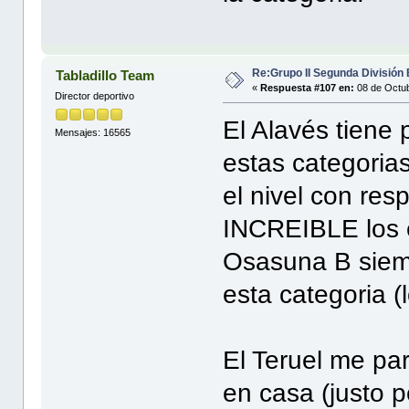
Re:Grupo II Segunda División
Tabladillo Team
«
Respuesta #107 en:
08 de Octub
Director deportivo
El Alavés tiene 
Mensajes: 16565
estas categorias
el nivel con re
INCREIBLE los e
Osasuna B siemp
esta categoria 
El Teruel me p
en casa (justo p