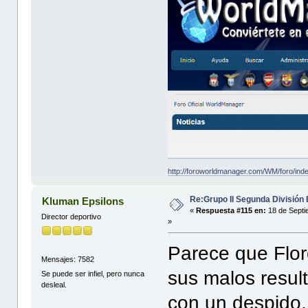
http://foroworldmanager.com/WM/foro/ind
Re:Grupo II Segunda División
Kluman Epsilons
«
Respuesta #115 en:
18 de Septi
Director deportivo
»
Parece que Flor
Mensajes: 7582
sus malos result
Se puede ser infiel, pero nunca
desleal.
con un despido.