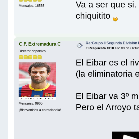
Va a ser que si
Mensajes: 16565
chiquitito
Re:Grupo II Segunda División
C.F. Extremadura C
«
Respuesta #110 en:
09 de Octub
Director deportivo
El Eibar es el r
(la eliminatoria
El Eibar va 3º m
Mensajes: 9965
Pero el Arroyo t
¡Bienvenidos a catetolandia!