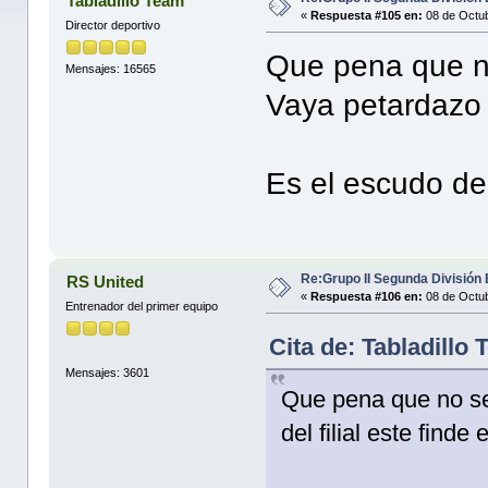
Tabladillo Team
«
Respuesta #105 en:
08 de Octub
Director deportivo
Que pena que n
Mensajes: 16565
Vaya petardazo d
Es el escudo de
Re:Grupo II Segunda División
RS United
«
Respuesta #106 en:
08 de Octub
Entrenador del primer equipo
Cita de: Tabladillo
Mensajes: 3601
Que pena que no se
del filial este find