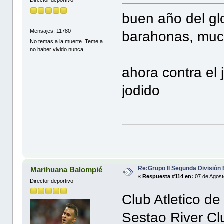
Director deportivo
buen año del glo
Mensajes: 11780
barahonas, muc
No temas a la muerte. Teme a
no haber vivido nunca
ahora contra el j
jodido
Re:Grupo II Segunda División
Marihuana Balompié
«
Respuesta #114 en:
07 de Agost
Director deportivo
Club Atletico d
Sestao River C