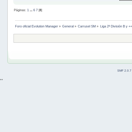
Páginas:
1
...
6
7
[
8
]
Foro oficial Evolution Manager
»
General
»
Carrusel SM
»
Liga 2ª División B y +
SMF 2.0.7
**