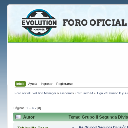
Inicio
Ayuda
Ingresar
Registrarse
Foro oficial Evolution Manager
»
General
»
Carrusel SM
»
Liga 2ª División B y +
Páginas:
1
...
6
7
[
8
]
Autor
Tema: Grupo II Segunda Divis
Re:Grupo II Segunda División