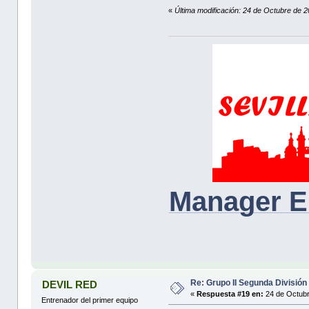
«
Última modificación: 24 de Octubre de 
Manager E
Re: Grupo II Segunda División
DEVIL RED
«
Respuesta #19 en:
24 de Octubr
Entrenador del primer equipo