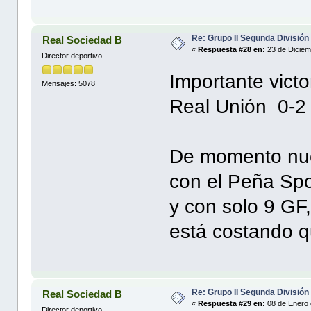
Re: Grupo II Segunda División
Real Sociedad B
«
Respuesta #28 en:
23 de Diciem
Director deportivo
Importante vict
Mensajes: 5078
Real Unión 0-2
De momento nues
con el Peña Spo
y con solo 9 GF,
está costando q
Re: Grupo II Segunda División
Real Sociedad B
«
Respuesta #29 en:
08 de Enero 
Director deportivo