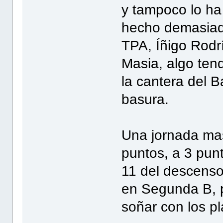
y tampoco lo ha
hecho demasiada
TPA, Íñigo Rodr
Masia, algo ten
la cantera del B
basura.
Una jornada ma
puntos, a 3 punt
11 del descenso,
en Segunda B, p
soñar con los pla