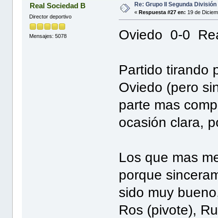
Re: Grupo II Segunda División
Real Sociedad B
«
Respuesta #27 en:
19 de Diciem
Director deportivo
Oviedo 0-0 Rea
Mensajes: 5078
Partido tirando 
Oviedo (pero si
parte mas comple
ocasión clara, 
Los que mas me 
porque sinceram
sido muy bueno, 
Ros (pivote), R