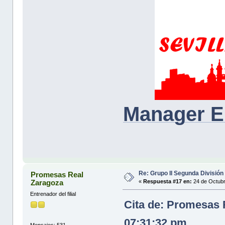
Manager E
Re: Grupo II Segunda División
Promesas Real
Zaragoza
«
Respuesta #17 en:
24 de Octubr
Entrenador del filial
Cita de: Promesas 
07:31:32 pm