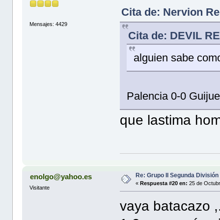
Cita de: Nervion R
Mensajes: 4429
Cita de: DEVIL RE
alguien sabe como
Palencia 0-0 Guijue
que lastima hom
Re: Grupo II Segunda División
enolgo@yahoo.es
«
Respuesta #20 en:
25 de Octubr
Visitante
vaya batacazo ,.