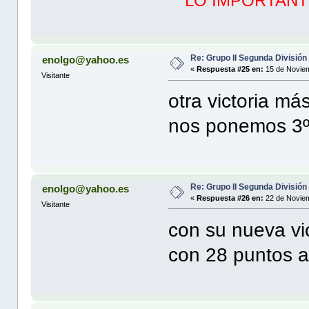
"LO IMPORTANT
Re: Grupo II Segunda División
enolgo@yahoo.es
«
Respuesta #25 en:
15 de Noviem
Visitante
otra victoria má
nos ponemos 
Re: Grupo II Segunda División
enolgo@yahoo.es
«
Respuesta #26 en:
22 de Noviem
Visitante
con su nueva vic
con 28 puntos a 