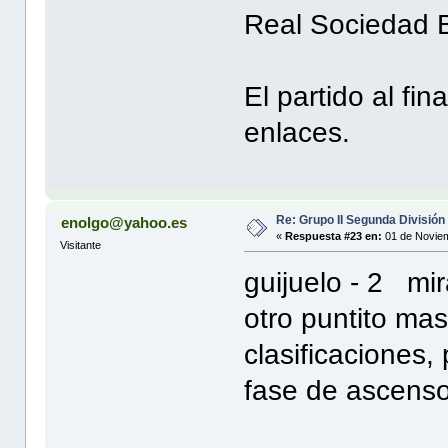
Real Sociedad B
El partido al fin
enlaces.
Re: Grupo II Segunda División
enolgo@yahoo.es
«
Respuesta #23 en:
01 de Noviem
Visitante
guijuelo - 2 mi
otro puntito mas
clasificaciones
fase de ascens