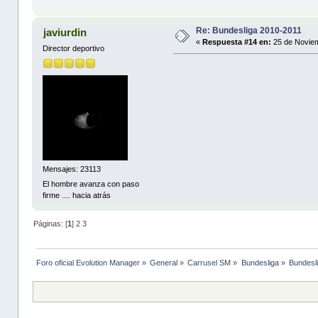
Re: Bundesliga 2010-2011
javiurdin
«
Respuesta #14 en:
25 de Noviem
Director deportivo
Mensajes: 23113
El hombre avanza con paso
firme .... hacia atrás
Páginas: [
1
]
2
3
Foro oficial Evolution Manager
»
General
»
Carrusel SM
»
Bundesliga
»
Bundesl