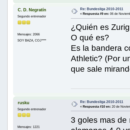
Re: Bundesliga 2010-2011
C. D. Negratín
«
Respuesta #9 en:
06 de Noviemb
Segundo entrenador
¿Quién es Zurig
Mensajes: 2066
O qué es?
SOY BAZA, COJ****
Es la bandera co
Athletic? (Por 
que sale mirand
Re: Bundesliga 2010-2011
rusku
«
Respuesta #10 en:
20 de Noviem
Segundo entrenador
3 goles mas de 
Mensajes: 1221