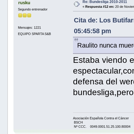
Re: Bundesliga 2010-2011
rusku
«
Respuesta #12 en:
20 de Noviem
Segundo entrenador
Cita de: Los Butifa
Mensajes: 1221
05:45:58 pm
EQUIPO SPARTA S&B
Raulito nunca muer
Estaba viendo el
espectacular,co
defensa del wer
bundesliga,pero
Asociación Española Contra el Cáncer
BSCH
Nº CCC. 0049.0001.51.25.100.80004