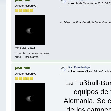
javiurdin
«
en:
14 de Octubre de 2010, 06:3
Director deportivo
«
Última modificación: 02 de Diciembre de
Mensajes: 23113
El hombre avanza con paso
firme .... hacia atrás
Re: Bundesliga
javiurdin
«
Respuesta #1 en:
14 de Octubre
Director deportivo
La Fußball-Bun
equipos de 
Alemania. Se c
de los campeo