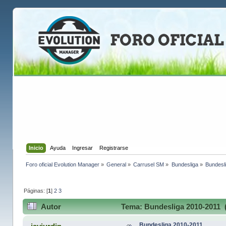
Inicio
Ayuda
Ingresar
Registrarse
Foro oficial Evolution Manager
»
General
»
Carrusel SM
»
Bundesliga
»
Bundesl
Páginas: [
1
]
2
3
Autor
Tema: Bundesliga 2010-2011 (
Bundesliga 2010-2011