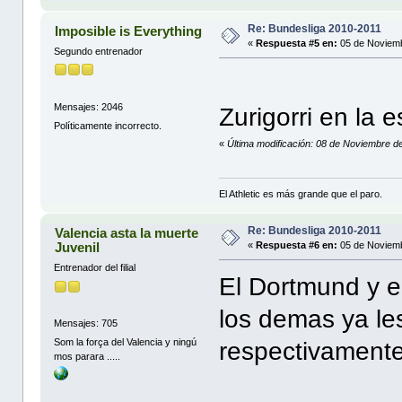
Re: Bundesliga 2010-2011
Imposible is Everything
«
Respuesta #5 en:
05 de Noviemb
Segundo entrenador
Mensajes: 2046
Zurigorri en la 
Políticamente incorrecto.
«
Última modificación: 08 de Noviembre de
El Athletic es más grande que el paro.
Re: Bundesliga 2010-2011
Valencia asta la muerte
Juvenil
«
Respuesta #6 en:
05 de Noviemb
Entrenador del filial
El Dortmund y e
los demas ya le
Mensajes: 705
Som la força del Valencia y ningú
respectivamente.
mos parara .....