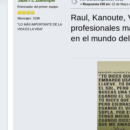
Jaba F.C.Balompie
«
Respuesta #30 en:
22 de Mayo d
Entrenador del primer equipo
Raul, Kanoute, 
Mensajes: 3198
"LO MÁS IMPORTANTE DE LA
profesionales m
VIDA ES LA VIDA"
en el mundo de