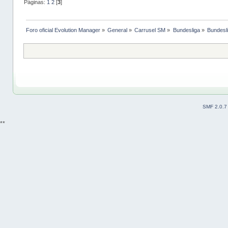
Páginas:
1
2
[
3
]
Foro oficial Evolution Manager
»
General
»
Carrusel SM
»
Bundesliga
»
Bundesl
SMF 2.0.7
**