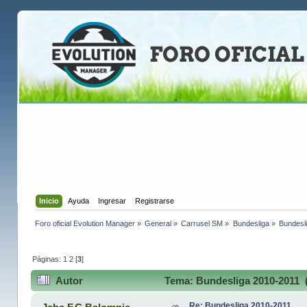
Inicio
Ayuda
Ingresar
Registrarse
Foro oficial Evolution Manager
»
General
»
Carrusel SM
»
Bundesliga
»
Bundesl
Páginas:
1
2
[
3
]
Autor
Tema: Bundesliga 2010-2011 (
Re: Bundesliga 2010-2011