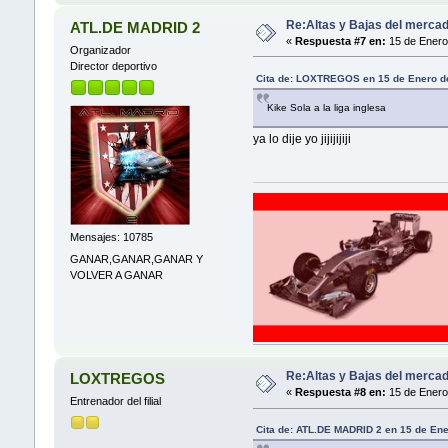
Re:Altas y Bajas del mercad
ATL.DE MADRID 2
«
Respuesta #7 en:
15 de Enero
Organizador
Director deportivo
Cita de: LOXTREGOS en 15 de Enero d
Kike Sola a la liga inglesa
ya lo dije yo jijijijiji
Mensajes: 10785
GANAR,GANAR,GANAR Y
VOLVER A GANAR
Re:Altas y Bajas del mercad
LOXTREGOS
«
Respuesta #8 en:
15 de Enero
Entrenador del filial
Cita de: ATL.DE MADRID 2 en 15 de En