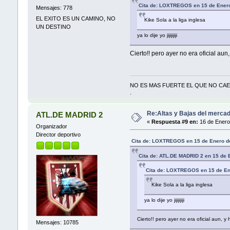
Cita de: LOXTREGOS en 15 de Enero
Mensajes: 778
EL EXITO ES UN CAMINO, NO
Kike Sola a la liga inglesa
UN DESTINO
ya lo dije yo jijijijiji
Cierto!! pero ayer no era oficial aun
NO ES MAS FUERTE EL QUE NO CAE,
.
Re:Altas y Bajas del mercad
ATL.DE MADRID 2
«
Respuesta #9 en:
16 de Enero
Organizador
Director deportivo
Cita de: LOXTREGOS en 15 de Enero d
Cita de: ATL.DE MADRID 2 en 15 de 
Cita de: LOXTREGOS en 15 de En
Kike Sola a la liga inglesa
ya lo dije yo jijijijiji
Cierto!! pero ayer no era oficial aun, y
Mensajes: 10785