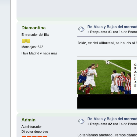
Re:Altas y Bajas del mercad
Diamantina
«
Respuesta #1 en:
14 de Enero
Entrenador del filial
Jokic, ex del Villarreal, se ha ido a
Mensajes: 642
Hala Madrid y nada más.
Re:Altas y Bajas del mercad
Admin
«
Respuesta #2 en:
14 de Enero
Administrador
Director deportivo
Lo tenìamos anotado. Iremos dándo