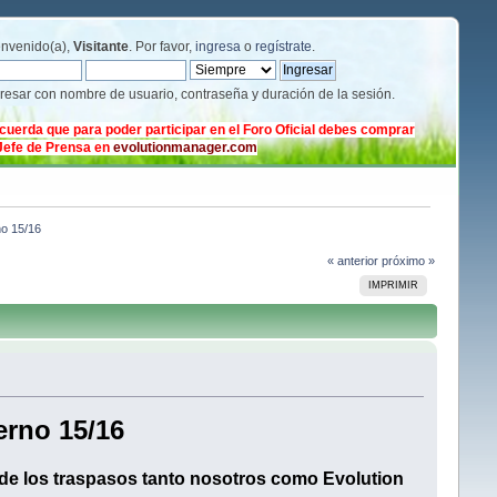
envenido(a),
Visitante
. Por favor,
ingresa
o
regístrate
.
gresar con nombre de usuario, contraseña y duración de la sesión.
cuerda que para poder participar en el Foro Oficial debes comprar
 Jefe de Prensa en
evolutionmanager.com
no 15/16
« anterior
próximo »
IMPRIMIR
erno 15/16
ia de los traspasos tanto nosotros como Evolution