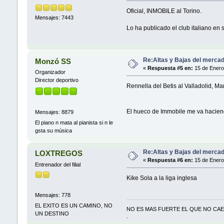
Oficial, INMOBILE al Torino.
Mensajes: 7443
Lo ha publicado el club italiano en
Re:Altas y Bajas del mercad
Monzó SS
«
Respuesta #5 en:
15 de Enero
Organizador
Director deportivo
Rennella del Betis al Valladolid, Mar
El hueco de Immobile me va hacie
Mensajes: 8879
El piano n mata al pianista si n le
gsta su música
Re:Altas y Bajas del mercad
LOXTREGOS
«
Respuesta #6 en:
15 de Enero
Entrenador del filial
Kike Sola a la liga inglesa
Mensajes: 778
EL EXITO ES UN CAMINO, NO
NO ES MAS FUERTE EL QUE NO CAE,
UN DESTINO
.