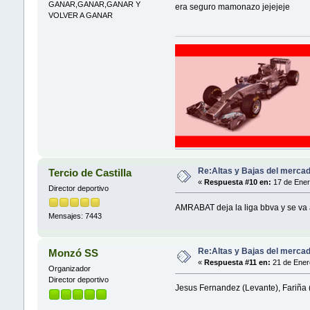
GANAR,GANAR,GANAR Y
era seguro mamonazo jejejeje
VOLVER A GANAR
Re:Altas y Bajas del mercad
Tercio de Castilla
«
Respuesta #10 en:
17 de Ener
Director deportivo
AMRABAT deja la liga bbva y se va a
Mensajes: 7443
Re:Altas y Bajas del mercad
Monzó SS
«
Respuesta #11 en:
21 de Ener
Organizador
Director deportivo
Jesus Fernandez (Levante), Fariña 