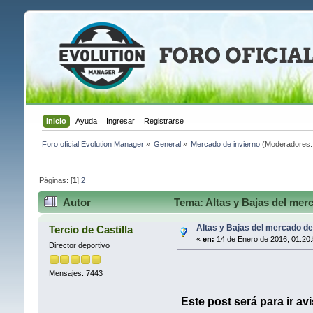
Inicio
Ayuda
Ingresar
Registrarse
Foro oficial Evolution Manager
»
General
»
Mercado de invierno
(Moderadores
Páginas: [
1
]
2
Autor
Tema: Altas y Bajas del merc
Altas y Bajas del mercado de
Tercio de Castilla
«
en:
14 de Enero de 2016, 01:20
Director deportivo
Mensajes: 7443
Este post será para ir av