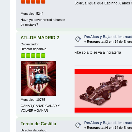
Jokic, al igual que Espinho, Carlos
Mensajes: 5244
Have you ever retired a human
by mistake?
Re:Altas y Bajas del mercad
ATL.DE MADRID 2
«
Respuesta #3 en:
14 de Enero
Organizador
Director deportivo
kike sola tb se va a inglaterra
Mensajes: 10785
GANAR,GANAR,GANAR Y
VOLVER A GANAR
Re:Altas y Bajas del mercad
Tercio de Castilla
«
Respuesta #4 en:
14 de Enero
Director deportivo