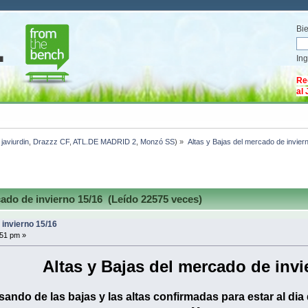
Bi
In
Re
al
:
javiurdin
,
Drazzz CF
,
ATL.DE MADRID 2
,
Monzó SS
) »
Altas y Bajas del mercado de invier
ado de invierno 15/16 (Leído 22575 veces)
 invierno 15/16
:51 pm »
Altas y Bajas del mercado de invi
isando de las bajas y las altas confirmadas para estar al d