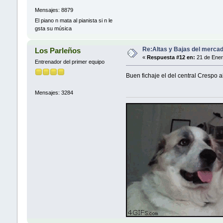
Mensajes: 8879
El piano n mata al pianista si n le
gsta su música
Re:Altas y Bajas del mercad
Los Parleños
«
Respuesta #12 en:
21 de Ener
Entrenador del primer equipo
Buen fichaje el del central Crespo 
Mensajes: 3284