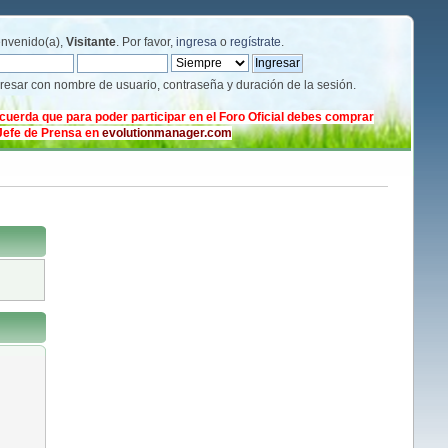
envenido(a),
Visitante
. Por favor,
ingresa
o
regístrate
.
gresar con nombre de usuario, contraseña y duración de la sesión.
cuerda que para poder participar en el Foro Oficial debes comprar
 Jefe de Prensa en
evolutionmanager.com